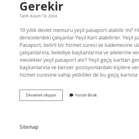
Gerekir
Tarih: Kasım 19, 2024
10 yıllık devlet memuru yeşil pasaport alabilir mi? Hi
derecelerdeki çalışanlar Yeşil Kart alabilirler. Yeşil
Pasaport, belirli bir hizmet süresi ve kademesine 
çalışanlarına, belediye başkanlarına ve ailelerine v
meslekler yeşil pasaport alır? Yeşil geçiş kartları gen
başkanlarına ve benzer pozisyonlardaki kişilere verili
hizmet süresine sahip yetkililer de bu geçiş kartına 
Yeşil
Devamını okuyun
Yorum Bırak
Pasaport
Almak
Için
Kaç
Yıl
Sitemap
Çalışmak
Gerekir