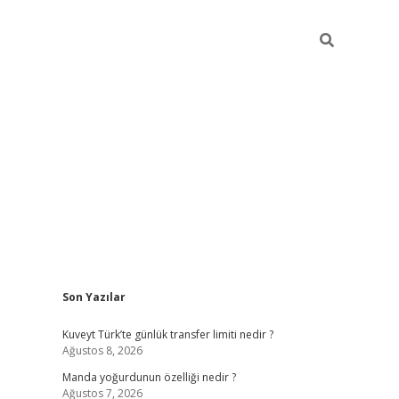
Sidebar
Son Yazılar
elexbet yeni giriş adresi
betexper.xyz
Kuveyt Türk’te günlük transfer limiti nedir ?
Ağustos 8, 2026
Manda yoğurdunun özelliği nedir ?
Ağustos 7, 2026