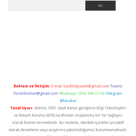
Arama
er.xyz
Reklam ve İletişim:
E-mail:
backlinkpaneli@gmail.com
Teams:
forumhizmeti@gmail.com
Whatsapp: 0262 606 0 726
Telegram:
@karabul
Yasal Uyarı:
Sitemiz, 5651 Sayılı Kanun gereğince Bilgi Teknolojileri
ve İletişim Kurumu (BTK) tarafından onaylanmış bir Yer Sağlayıcı
olarak hizmet vermektedir. Bu nedenle, sitedeki içerikleri proaktif
olarak denetleme veya araştırma yükümlülüğümüz bulunmamaktadır.