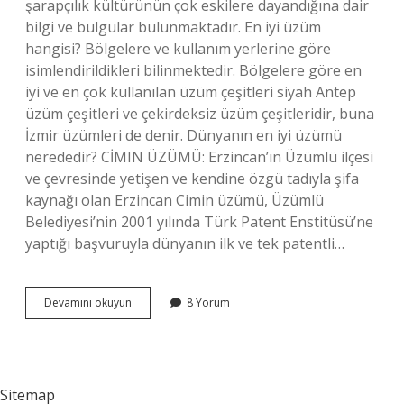
şarapçılık kültürünün çok eskilere dayandığına dair
bilgi ve bulgular bulunmaktadır. En iyi üzüm
hangisi? Bölgelere ve kullanım yerlerine göre
isimlendirildikleri bilinmektedir. Bölgelere göre en
iyi ve en çok kullanılan üzüm çeşitleri siyah Antep
üzüm çeşitleri ve çekirdeksiz üzüm çeşitleridir, buna
İzmir üzümleri de denir. Dünyanın en iyi üzümü
nerededir? CİMIN ÜZÜMÜ: Erzincan’ın Üzümlü ilçesi
ve çevresinde yetişen ve kendine özgü tadıyla şifa
kaynağı olan Erzincan Cimin üzümü, Üzümlü
Belediyesi’nin 2001 yılında Türk Patent Enstitüsü’ne
yaptığı başvuruyla dünyanın ilk ve tek patentli…
Türkiyede
Devamını okuyun
8 Yorum
En
Iyi
Üzüm
Nerede
Yetişir
Sitemap