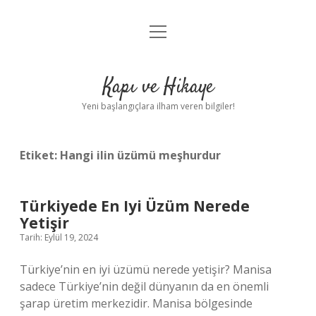
menüyü
Anasayfa
aç
Gizlilik Politikası
Kapı ve Hikaye
Yasal Uyarı
Yeni başlangıçlara ilham veren bilgiler!
Hakkımızda
Etiket:
Hangi ilin üzümü meşhurdur
Türkiyede En Iyi Üzüm Nerede
Yetişir
Tarih: Eylül 19, 2024
Türkiye’nin en iyi üzümü nerede yetişir? Manisa
sadece Türkiye’nin değil dünyanın da en önemli
şarap üretim merkezidir. Manisa bölgesinde