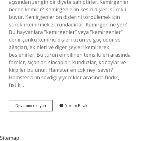
açısından zengin bir diyete sahiptirler. Kemirgenler
neden kemirir? Kemirgenlerin kesici dişleri sürekli
büyür. Kemirgenler ön dişlerini törpülemek için
sürekli kemirmek zorundadırlar. Kemirgen ne yer?
Bu hayvanlara “kemirgenler” veya “kemirgenler”
denir çünkü kemirici dişleri uzun ve güçlüdür ve
ağaçları, ekinleri ve diğer şeyleri kemirerek
beslenirler. Bu türün en bilinen temsilcileri arasında
fareler, sıçanlar, sincaplar, kunduzlar, kobaylar ve
kirpiler bulunur. Hamster en çok neyi sever?
Hamsterların sevdiği yiyecekler arasında fındık,
fıstık…
Kemirgenler
Devamını okuyun
Yorum Bırak
Et
Yer
Mi
Sitemap