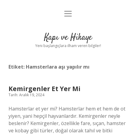
menüyü
Anasayfa
aç
Gizlilik Politikası
Kapı ve Hikaye
Yasal Uyarı
Yeni başlangıçlara ilham veren bilgiler!
Hakkımızda
Etiket:
Hamsterlara aşı yapılır mı
Kemirgenler Et Yer Mi
Tarih: Aralık 19, 2024
Hamsterlar et yer mi? Hamsterlar hem et hem de ot
yiyen, yani hepçil hayvanlardır. Kemirgenler neyle
beslenir? Kemirgenler, özellikle fare, sıçan, hamster
ve kobay gibi türler, doğal olarak tahıl ve bitki