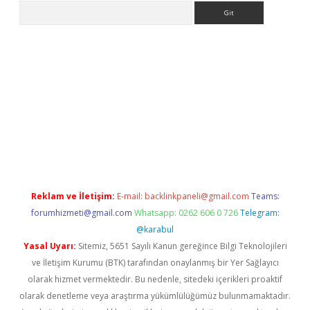
Arama
er.xyz
Reklam ve İletişim:
E-mail:
backlinkpaneli@gmail.com
Teams:
forumhizmeti@gmail.com
Whatsapp: 0262 606 0 726
Telegram:
@karabul
Yasal Uyarı:
Sitemiz, 5651 Sayılı Kanun gereğince Bilgi Teknolojileri
ve İletişim Kurumu (BTK) tarafından onaylanmış bir Yer Sağlayıcı
olarak hizmet vermektedir. Bu nedenle, sitedeki içerikleri proaktif
olarak denetleme veya araştırma yükümlülüğümüz bulunmamaktadır.