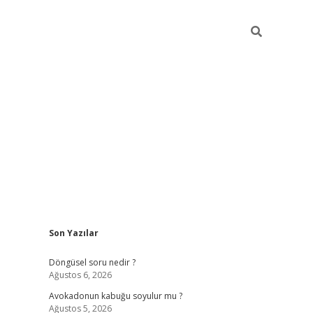
Sidebar
Son Yazılar
elexbet yeni giriş adresi
betexper.xyz
Döngüsel soru nedir ?
Ağustos 6, 2026
Avokadonun kabuğu soyulur mu ?
Ağustos 5, 2026