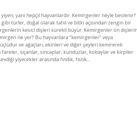
iyen, yani hepçil hayvanlardır. Kemirgenler neyle beslenir?
gibi türler, doğal olarak tahıl ve bitki açısından zengin bir
genlerin kesici dişleri sürekli büyür. Kemirgenler ön dişlerin
emirgen ne yer? Bu hayvanlara “kemirgenler” veya
üçlüdür ve ağaçları, ekinleri ve diğer şeyleri kemirerek
 fareler, sıçanlar, sincaplar, kunduzlar, kobaylar ve kirpiler
diği yiyecekler arasında fındık, fıstık…