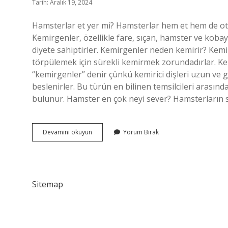
Tarih: Aralık 19, 2024
Hamsterlar et yer mi? Hamsterlar hem et hem de ot y
Kemirgenler, özellikle fare, sıçan, hamster ve kobay 
diyete sahiptirler. Kemirgenler neden kemirir? Kemir
törpülemek için sürekli kemirmek zorundadırlar. K
“kemirgenler” denir çünkü kemirici dişleri uzun ve g
beslenirler. Bu türün en bilinen temsilcileri arasında
bulunur. Hamster en çok neyi sever? Hamsterların sev
Kemirgenler
Devamını okuyun
Yorum Bırak
Et
Yer
Mi
Sitemap