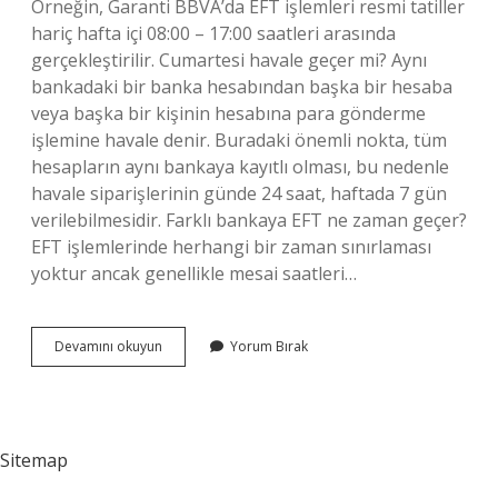
Örneğin, Garanti BBVA’da EFT işlemleri resmi tatiller
hariç hafta içi 08:00 – 17:00 saatleri arasında
gerçekleştirilir. Cumartesi havale geçer mi? Aynı
bankadaki bir banka hesabından başka bir hesaba
veya başka bir kişinin hesabına para gönderme
işlemine havale denir. Buradaki önemli nokta, tüm
hesapların aynı bankaya kayıtlı olması, bu nedenle
havale siparişlerinin günde 24 saat, haftada 7 gün
verilebilmesidir. Farklı bankaya EFT ne zaman geçer?
EFT işlemlerinde herhangi bir zaman sınırlaması
yoktur ancak genellikle mesai saatleri…
Hangi
Devamını okuyun
Yorum Bırak
Bankalar
Hafta
Sonu
Eft
Sitemap