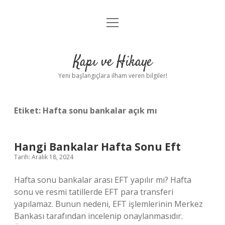
menüyü
Anasayfa
aç
Gizlilik Politikası
Kapı ve Hikaye
Yasal Uyarı
Yeni başlangıçlara ilham veren bilgiler!
Hakkımızda
Etiket:
Hafta sonu bankalar açık mı
Hangi Bankalar Hafta Sonu Eft
Tarih: Aralık 18, 2024
Hafta sonu bankalar arası EFT yapılır mı? Hafta
sonu ve resmi tatillerde EFT para transferi
yapılamaz. Bunun nedeni, EFT işlemlerinin Merkez
Bankası tarafından incelenip onaylanmasıdır.