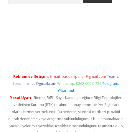
er.xyz
Reklam ve İletişim:
E-mail:
backlinkpaneli@gmail.com
Teams:
forumhizmeti@gmail.com
Whatsapp: 0262 606 0 726
Telegram:
@karabul
Yasal Uyarı:
Sitemiz, 5651 Sayılı Kanun gereğince Bilgi Teknolojileri
ve İletişim Kurumu (BTK) tarafından onaylanmış bir Yer Sağlayıcı
olarak hizmet vermektedir. Bu nedenle, sitedeki içerikleri proaktif
olarak denetleme veya araştırma yükümlülüğümüz bulunmamaktadır.
Ancak, üyelerimiz yazdıkları içeriklerin sorumluluğunu taşımakta olup,