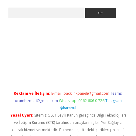
Arama
r.xyz
Reklam ve İletişim:
E-mail:
backlinkpaneli@gmail.com
Teams:
forumhizmeti@gmail.com
Whatsapp: 0262 606 0 726
Telegram:
@karabul
Yasal Uyarı:
Sitemiz, 5651 Sayılı Kanun gereğince Bilgi Teknolojileri
ve İletişim Kurumu (BTK) tarafından onaylanmış bir Yer Sağlayıcı
olarak hizmet vermektedir. Bu nedenle, sitedeki içerikleri proaktif