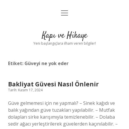
menüyü
Anasayfa
aç
Gizlilik Politikası
Kapı ve Hikaye
Yasal Uyarı
Yeni başlangıçlara ilham veren bilgiler!
Hakkımızda
Etiket:
Güveyi ne yok eder
Bakliyat Güvesi Nasıl Önlenir
Tarih: Kasım 17, 2024
Güve gelmemesi için ne yapmalı? – Sinek kağıdı ve
balık yağından güve tuzakları yapılabilir. – Mutfak
dolapları sirke karışımıyla temizlenebilir. – Dolaba
sedir ağacı yerleştirilerek güvelerden kaçınılabilir. –