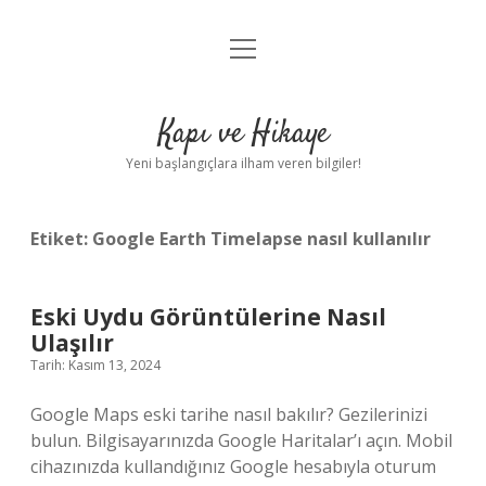
menüyü
Anasayfa
aç
Gizlilik Politikası
Kapı ve Hikaye
Yasal Uyarı
Yeni başlangıçlara ilham veren bilgiler!
Hakkımızda
Etiket:
Google Earth Timelapse nasıl kullanılır
Eski Uydu Görüntülerine Nasıl
Ulaşılır
Tarih: Kasım 13, 2024
Google Maps eski tarihe nasıl bakılır? Gezilerinizi
bulun. Bilgisayarınızda Google Haritalar’ı açın. Mobil
cihazınızda kullandığınız Google hesabıyla oturum