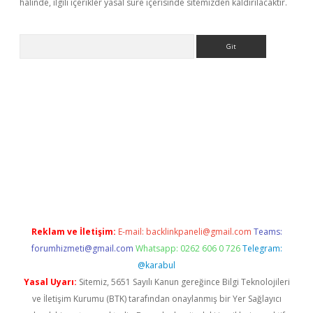
halinde, ilgili içerikler yasal süre içerisinde sitemizden kaldırılacaktır.
Arama
er.xyz
Reklam ve İletişim:
E-mail:
backlinkpaneli@gmail.com
Teams:
forumhizmeti@gmail.com
Whatsapp: 0262 606 0 726
Telegram:
@karabul
Yasal Uyarı:
Sitemiz, 5651 Sayılı Kanun gereğince Bilgi Teknolojileri
ve İletişim Kurumu (BTK) tarafından onaylanmış bir Yer Sağlayıcı