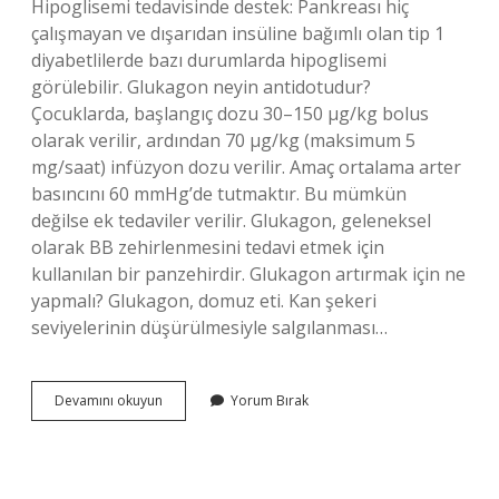
Hipoglisemi tedavisinde destek: Pankreası hiç
çalışmayan ve dışarıdan insüline bağımlı olan tip 1
diyabetlilerde bazı durumlarda hipoglisemi
görülebilir. Glukagon neyin antidotudur?
Çocuklarda, başlangıç ​​dozu 30–150 µg/kg bolus
olarak verilir, ardından 70 µg/kg (maksimum 5
mg/saat) infüzyon dozu verilir. Amaç ortalama arter
basıncını 60 mmHg’de tutmaktır. Bu mümkün
değilse ek tedaviler verilir. Glukagon, geleneksel
olarak BB zehirlenmesini tedavi etmek için
kullanılan bir panzehirdir. Glukagon artırmak için ne
yapmalı? Glukagon, domuz eti. Kan şekeri
seviyelerinin düşürülmesiyle salgılanması…
Glukagon
Devamını okuyun
Yorum Bırak
Nedir
Ne
Işe
Yarar