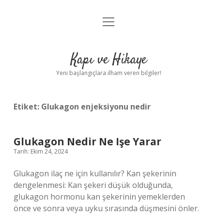
menüyü
Anasayfa
aç
Gizlilik Politikası
Kapı ve Hikaye
Yasal Uyarı
Yeni başlangıçlara ilham veren bilgiler!
Hakkımızda
Etiket:
Glukagon enjeksiyonu nedir
Glukagon Nedir Ne Işe Yarar
Tarih: Ekim 24, 2024
Glukagon ilaç ne için kullanılır? Kan şekerinin
dengelenmesi: Kan şekeri düşük olduğunda,
glukagon hormonu kan şekerinin yemeklerden
önce ve sonra veya uyku sırasında düşmesini önler.