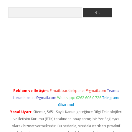
Arama
eni giriş adresi
betexper.xyz
Reklam ve İletişim:
E-mail:
backlinkpaneli@gmail.com
Teams:
forumhizmeti@gmail.com
Whatsapp: 0262 606 0 726
Telegram:
@karabul
Yasal Uyarı:
Sitemiz, 5651 Sayılı Kanun gereğince Bilgi Teknolojileri
ve İletişim Kurumu (BTK) tarafından onaylanmış bir Yer Sağlayıcı
olarak hizmet vermektedir. Bu nedenle, sitedeki içerikleri proaktif