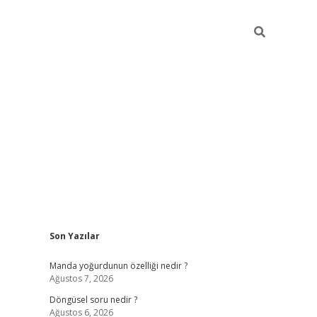
Sidebar
Son Yazılar
elexbet yeni giriş adresi
betexper.xyz
Manda yoğurdunun özelliği nedir ?
Ağustos 7, 2026
Döngüsel soru nedir ?
Ağustos 6, 2026