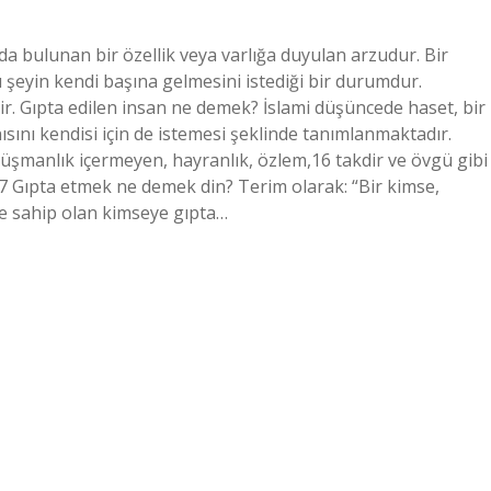
da bulunan bir özellik veya varlığa duyulan arzudur. Bir
ı şeyin kendi başına gelmesini istediği bir durumdur.
dir. Gıpta edilen insan ne demek? İslami düşüncede haset, bir
ısını kendisi için de istemesi şeklinde tanımlanmaktadır.
düşmanlık içermeyen, hayranlık, özlem,16 takdir ve övgü gibi
.17 Gıpta etmek ne demek din? Terim olarak: “Bir kimse,
e sahip olan kimseye gıpta…