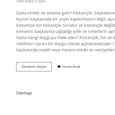
Tarih: Kasım 9, 2024
Gıpta etmek ne anlama gelir? Kıskançlık, başkaların
kişinin başkasında bir şeyin kaybolmasını değil, ayn
Kıskançlık bir kıskançlık türüdür ve kıskançlık değil
kimsenin başkasına sağladığı iyilik ve nimetlerin ayn
Gipta hangi duyguyu ifade eder? Kıskançlık, kin ve 
nitelikleri içeren bir duygu olarak açıklanmaktadır
başkasında maddi veya manevi imkân ve meziyetler
Gıpta
Devamını okuyun
Yorum Bırak
Etmek
Ne
Demek
Örnek
Sitemap