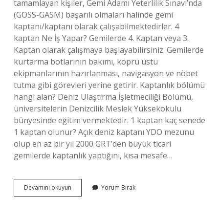
tamamlayan kişiler, Gemi Adamı Yeterlilik Sınavı’nda
(GOSS-GASM) başarılı olmaları halinde gemi
kaptanı/kaptanı olarak çalışabilmektedirler. 4
kaptan Ne İş Yapar? Gemilerde 4. Kaptan veya 3.
Kaptan olarak çalışmaya başlayabilirsiniz. Gemilerde
kurtarma botlarının bakımı, köprü üstü
ekipmanlarının hazırlanması, navigasyon ve nöbet
tutma gibi görevleri yerine getirir. Kaptanlık bölümü
hangi alan? Deniz Ulaştırma İşletmeciliği Bölümü,
üniversitelerin Denizcilik Meslek Yüksekokulu
bünyesinde eğitim vermektedir. 1 kaptan kaç senede
1 kaptan olunur? Açık deniz kaptanı YDO mezunu
olup en az bir yıl 2000 GRT’den büyük ticari
gemilerde kaptanlık yaptığını, kısa mesafe…
4
Devamını okuyun
Yorum Bırak
Kaptan
Olmak
Için