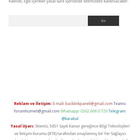
halinde, ilgili içerikler yasal süre içerisinde sitemizden kaldırılacaktır.
Arama
er.xyz
Reklam ve İletişim:
E-mail:
backlinkpaneli@gmail.com
Teams:
forumhizmeti@gmail.com
Whatsapp: 0262 606 0 726
Telegram:
@karabul
Yasal Uyarı:
Sitemiz, 5651 Sayılı Kanun gereğince Bilgi Teknolojileri
ve İletişim Kurumu (BTK) tarafından onaylanmış bir Yer Sağlayıcı