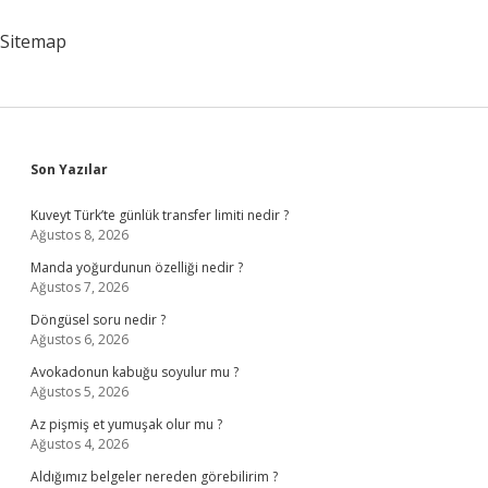
Hangi
Bölüm
Sitemap
Okunmalı
Sidebar
Son Yazılar
Kuveyt Türk’te günlük transfer limiti nedir ?
Ağustos 8, 2026
Manda yoğurdunun özelliği nedir ?
Ağustos 7, 2026
Döngüsel soru nedir ?
Ağustos 6, 2026
Avokadonun kabuğu soyulur mu ?
Ağustos 5, 2026
Az pişmiş et yumuşak olur mu ?
Ağustos 4, 2026
Aldığımız belgeler nereden görebilirim ?