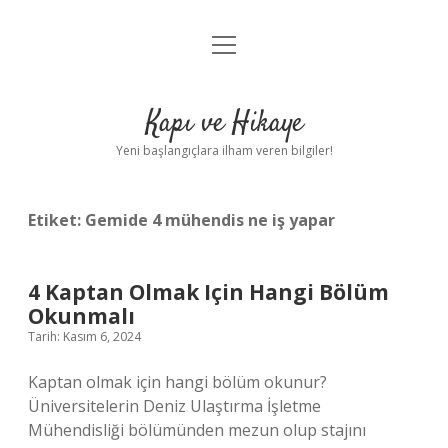
menüyü
Anasayfa
aç
Gizlilik Politikası
Kapı ve Hikaye
Yasal Uyarı
Yeni başlangıçlara ilham veren bilgiler!
Hakkımızda
Etiket:
Gemide 4 mühendis ne iş yapar
4 Kaptan Olmak Için Hangi Bölüm
Okunmalı
Tarih: Kasım 6, 2024
Kaptan olmak için hangi bölüm okunur?
Üniversitelerin Deniz Ulaştırma İşletme
Mühendisliği bölümünden mezun olup stajını