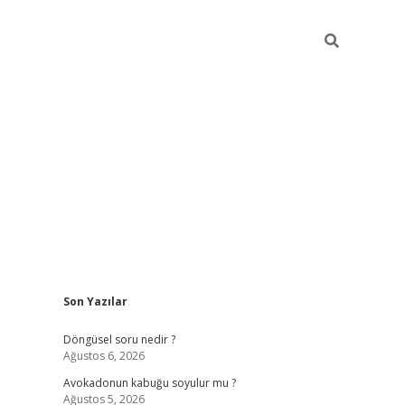
Sidebar
Son Yazılar
elexbet yeni giriş adresi
betexper.xyz
Döngüsel soru nedir ?
Ağustos 6, 2026
Avokadonun kabuğu soyulur mu ?
Ağustos 5, 2026