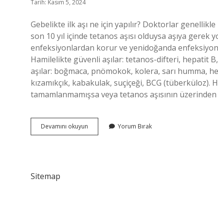
Tarih: Kasım 5, 2024
Gebelikte ilk aşı ne için yapılır? Doktorlar genellik
son 10 yıl içinde tetanos aşısı olduysa aşıya gerek 
enfeksiyonlardan korur ve yenidoğanda enfeksiyon ri
Hamilelikte güvenli aşılar: tetanos-difteri, hepatit 
aşılar: boğmaca, pnömokok, kolera, sarı humma, hep
kızamıkçık, kabakulak, suçiçeği, BCG (tüberküloz). H
tamamlanmamışsa veya tetanos aşısının üzerinden 10
Hamilelikte
Devamını okuyun
Yorum Bırak
Ilk
Aşı
Nedir
Sitemap