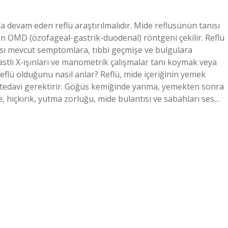
 devam eden reflü araştırılmalıdır. Mide reflüsünün tanısı
linen OMD (özofageal-gastrik-duodenal) röntgeni çekilir. Reflü
anısı mevcut semptomlara, tıbbi geçmişe ve bulgulara
stlı X-ışınları ve manometrik çalışmalar tanı koymak veya
 reflü olduğunu nasıl anlar? Reflü, mide içeriğinin yemek
 tedavi gerektirir. Göğüs kemiğinde yanma, yemekten sonra
e, hıçkırık, yutma zorluğu, mide bulantısı ve sabahları ses…