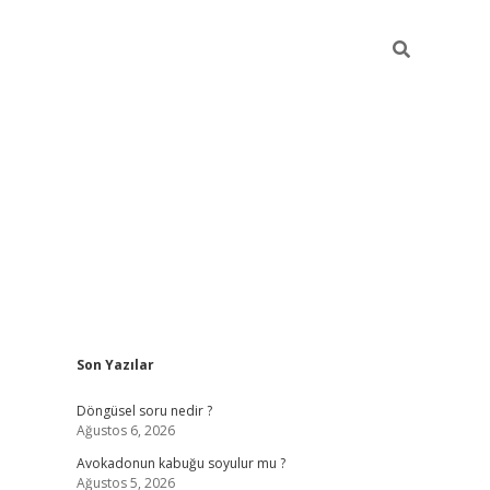
Sidebar
Son Yazılar
elexbet yeni giriş adresi
betexper.xyz
Döngüsel soru nedir ?
Ağustos 6, 2026
Avokadonun kabuğu soyulur mu ?
Ağustos 5, 2026