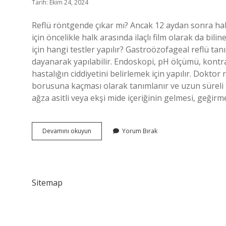
Tarih: Ekim 24, 2024
Reflü röntgende çıkar mı? Ancak 12 aydan sonra hala
için öncelikle halk arasında ilaçlı film olarak da bi
için hangi testler yapılır? Gastroözofageal reflü t
dayanarak yapılabilir. Endoskopi, pH ölçümü, kontra
hastalığın ciddiyetini belirlemek için yapılır. Doktor
borusuna kaçması olarak tanımlanır ve uzun süreli
ağza asitli veya ekşi mide içeriğinin gelmesi, geğirm
Reflü
Devamını okuyun
Yorum Bırak
Röntgende
Belli
Olur
Mu
Sitemap