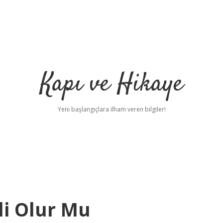
Kapı ve Hikaye
Yeni başlangıçlara ilham veren bilgiler!
li Olur Mu