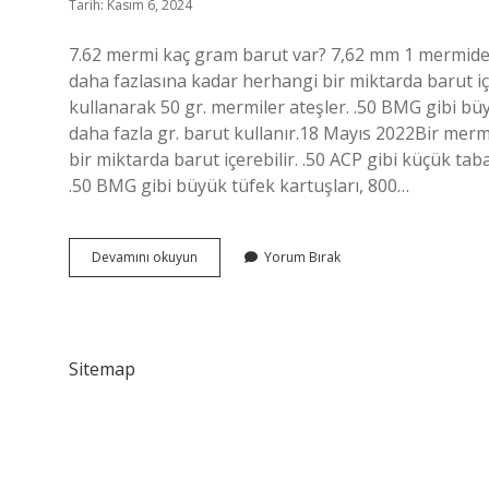
Tarih: Kasım 6, 2024
7.62 mermi kaç gram barut var? 7,62 mm 1 mermide k
daha fazlasına kadar herhangi bir miktarda barut içe
kullanarak 50 gr. mermiler ateşler. .50 BMG gibi büy
daha fazla gr. barut kullanır.18 Mayıs 2022Bir merm
bir miktarda barut içerebilir. .50 ACP gibi küçük tab
.50 BMG gibi büyük tüfek kartuşları, 800…
762
Devamını okuyun
Yorum Bırak
De
Kaç
Gram
Barut
Var
Sitemap