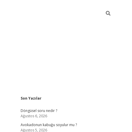
Sidebar
Son Yazılar
elexbet yeni giriş adresi
betexper.xyz
Döngüsel soru nedir ?
Ağustos 6, 2026
Avokadonun kabuğu soyulur mu ?
Ağustos 5, 2026