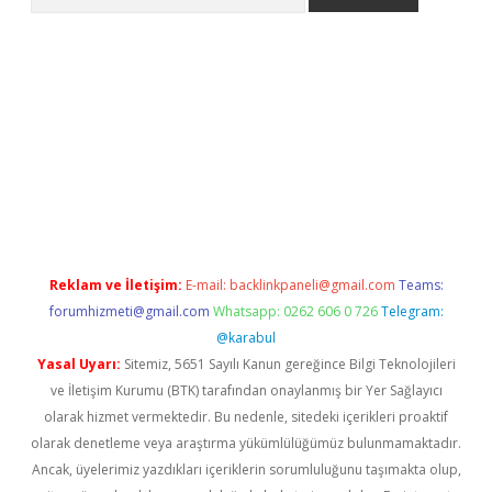
er.xyz
Reklam ve İletişim:
E-mail:
backlinkpaneli@gmail.com
Teams:
forumhizmeti@gmail.com
Whatsapp: 0262 606 0 726
Telegram:
@karabul
Yasal Uyarı:
Sitemiz, 5651 Sayılı Kanun gereğince Bilgi Teknolojileri
ve İletişim Kurumu (BTK) tarafından onaylanmış bir Yer Sağlayıcı
olarak hizmet vermektedir. Bu nedenle, sitedeki içerikleri proaktif
olarak denetleme veya araştırma yükümlülüğümüz bulunmamaktadır.
Ancak, üyelerimiz yazdıkları içeriklerin sorumluluğunu taşımakta olup,