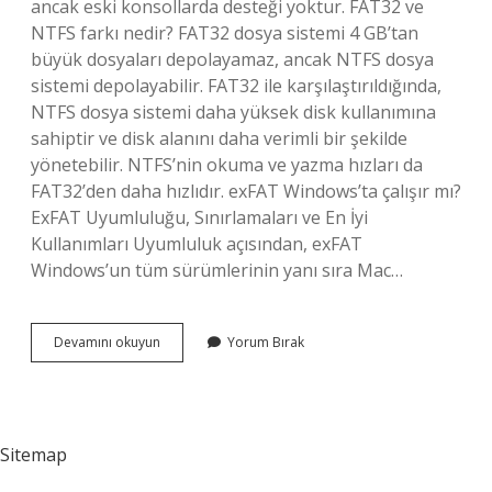
ancak eski konsollarda desteği yoktur. FAT32 ve
NTFS farkı nedir? FAT32 dosya sistemi 4 GB’tan
büyük dosyaları depolayamaz, ancak NTFS dosya
sistemi depolayabilir. FAT32 ile karşılaştırıldığında,
NTFS dosya sistemi daha yüksek disk kullanımına
sahiptir ve disk alanını daha verimli bir şekilde
yönetebilir. NTFS’nin okuma ve yazma hızları da
FAT32’den daha hızlıdır. exFAT Windows’ta çalışır mı?
ExFAT Uyumluluğu, Sınırlamaları ve En İyi
Kullanımları Uyumluluk açısından, exFAT
Windows’un tüm sürümlerinin yanı sıra Mac…
Ntfs
Devamını okuyun
Yorum Bırak
Mi
Fat32
Mi
Exfat
Mı
Sitemap