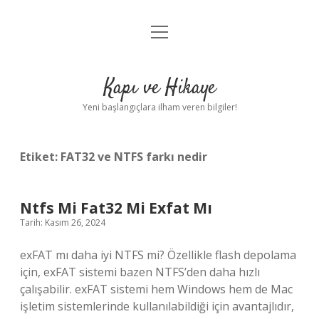
menüyü
Anasayfa
aç
Gizlilik Politikası
Kapı ve Hikaye
Yasal Uyarı
Yeni başlangıçlara ilham veren bilgiler!
Hakkımızda
Etiket:
FAT32 ve NTFS farkı nedir
Ntfs Mi Fat32 Mi Exfat Mı
Tarih: Kasım 26, 2024
exFAT mı daha iyi NTFS mi? Özellikle flash depolama
için, exFAT sistemi bazen NTFS’den daha hızlı
çalışabilir. exFAT sistemi hem Windows hem de Mac
işletim sistemlerinde kullanılabildiği için avantajlıdır,