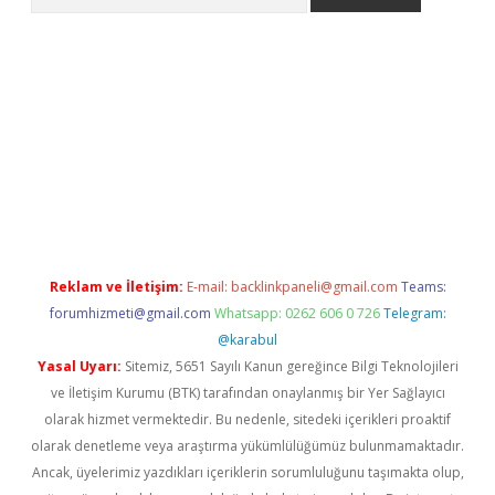
etexper.xyz
Reklam ve İletişim:
E-mail:
backlinkpaneli@gmail.com
Teams:
forumhizmeti@gmail.com
Whatsapp: 0262 606 0 726
Telegram:
@karabul
Yasal Uyarı:
Sitemiz, 5651 Sayılı Kanun gereğince Bilgi Teknolojileri
ve İletişim Kurumu (BTK) tarafından onaylanmış bir Yer Sağlayıcı
olarak hizmet vermektedir. Bu nedenle, sitedeki içerikleri proaktif
olarak denetleme veya araştırma yükümlülüğümüz bulunmamaktadır.
Ancak, üyelerimiz yazdıkları içeriklerin sorumluluğunu taşımakta olup,