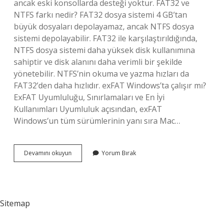
ancak eski konsollarda desteği yoktur. FAT32 ve
NTFS farkı nedir? FAT32 dosya sistemi 4 GB’tan
büyük dosyaları depolayamaz, ancak NTFS dosya
sistemi depolayabilir. FAT32 ile karşılaştırıldığında,
NTFS dosya sistemi daha yüksek disk kullanımına
sahiptir ve disk alanını daha verimli bir şekilde
yönetebilir. NTFS’nin okuma ve yazma hızları da
FAT32’den daha hızlıdır. exFAT Windows’ta çalışır mı?
ExFAT Uyumluluğu, Sınırlamaları ve En İyi
Kullanımları Uyumluluk açısından, exFAT
Windows’un tüm sürümlerinin yanı sıra Mac…
Ntfs
Devamını okuyun
Yorum Bırak
Mi
Fat32
Mi
Exfat
Mı
Sitemap