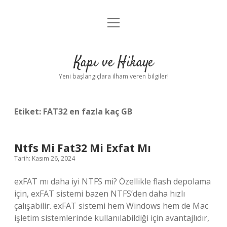
menüyü
Anasayfa
aç
Gizlilik Politikası
Kapı ve Hikaye
Yasal Uyarı
Yeni başlangıçlara ilham veren bilgiler!
Hakkımızda
Etiket:
FAT32 en fazla kaç GB
Ntfs Mi Fat32 Mi Exfat Mı
Tarih: Kasım 26, 2024
exFAT mı daha iyi NTFS mi? Özellikle flash depolama
için, exFAT sistemi bazen NTFS’den daha hızlı
çalışabilir. exFAT sistemi hem Windows hem de Mac
işletim sistemlerinde kullanılabildiği için avantajlıdır,