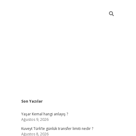
Sidebar
Son Yazılar
elexbet yeni giriş adresi
betexper.xyz
Yaşar Kemal hangi anlayış ?
Ağustos 9, 2026
Kuveyt Türk’te günlük transfer limiti nedir ?
Ağustos 8, 2026