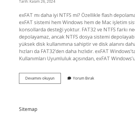
Tarih: Kasım 26, 2024
exFAT mı daha iyi NTFS mi? Özellikle flash depolama 
exFAT sistemi hem Windows hem de Mac işletim sisteml
konsollarda desteği yoktur. FAT32 ve NTFS farkı ne
depolayamaz, ancak NTFS dosya sistemi depolayabilir
yüksek disk kullanımına sahiptir ve disk alanını dah
hızları da FAT32’den daha hızlıdır. exFAT Windows’ta
Kullanımları Uyumluluk açısından, exFAT Windows’
Ntfs
Devamını okuyun
Yorum Bırak
Mi
Fat32
Mi
Exfat
Mı
Sitemap