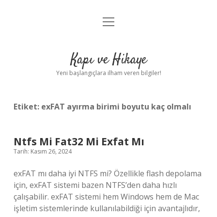
menüyü
Anasayfa
aç
Gizlilik Politikası
Kapı ve Hikaye
Yasal Uyarı
Yeni başlangıçlara ilham veren bilgiler!
Hakkımızda
Etiket:
exFAT ayırma birimi boyutu kaç olmalı
Ntfs Mi Fat32 Mi Exfat Mı
Tarih: Kasım 26, 2024
exFAT mı daha iyi NTFS mi? Özellikle flash depolama
için, exFAT sistemi bazen NTFS’den daha hızlı
çalışabilir. exFAT sistemi hem Windows hem de Mac
işletim sistemlerinde kullanılabildiği için avantajlıdır,