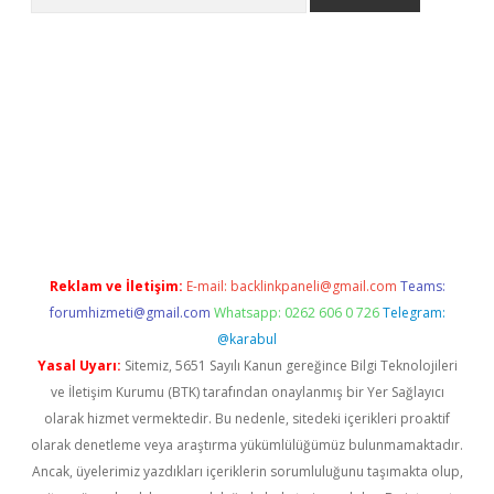
exper.xyz
Reklam ve İletişim:
E-mail:
backlinkpaneli@gmail.com
Teams:
forumhizmeti@gmail.com
Whatsapp: 0262 606 0 726
Telegram:
@karabul
Yasal Uyarı:
Sitemiz, 5651 Sayılı Kanun gereğince Bilgi Teknolojileri
ve İletişim Kurumu (BTK) tarafından onaylanmış bir Yer Sağlayıcı
olarak hizmet vermektedir. Bu nedenle, sitedeki içerikleri proaktif
olarak denetleme veya araştırma yükümlülüğümüz bulunmamaktadır.
Ancak, üyelerimiz yazdıkları içeriklerin sorumluluğunu taşımakta olup,