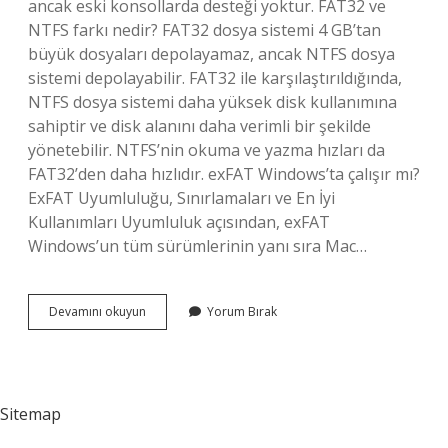
ancak eski konsollarda desteği yoktur. FAT32 ve
NTFS farkı nedir? FAT32 dosya sistemi 4 GB’tan
büyük dosyaları depolayamaz, ancak NTFS dosya
sistemi depolayabilir. FAT32 ile karşılaştırıldığında,
NTFS dosya sistemi daha yüksek disk kullanımına
sahiptir ve disk alanını daha verimli bir şekilde
yönetebilir. NTFS’nin okuma ve yazma hızları da
FAT32’den daha hızlıdır. exFAT Windows’ta çalışır mı?
ExFAT Uyumluluğu, Sınırlamaları ve En İyi
Kullanımları Uyumluluk açısından, exFAT
Windows’un tüm sürümlerinin yanı sıra Mac…
Ntfs
Devamını okuyun
Yorum Bırak
Mi
Fat32
Mi
Exfat
Mı
Sitemap