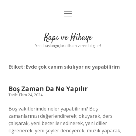
menüyü
Anasayfa
aç
Gizlilik Politikası
Kapı ve Hikaye
Yasal Uyarı
Yeni başlangıçlara ilham veren bilgiler!
Hakkımızda
Etiket:
Evde çok canım sıkılıyor ne yapabilirim
Boş Zaman Da Ne Yapılır
Tarih: Ekim 24, 2024
Boş vakitlerimde neler yapabilirim? Boş
zamanlarınızı değerlendirerek; okuyarak, ders
çalışarak, yeni beceriler edinerek, yeni diller
öğrenerek, yeni şeyler deneyerek, müzik yaparak,