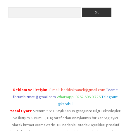
Arama
er.xyz
Reklam ve İletişim:
E-mail:
backlinkpaneli@gmail.com
Teams:
forumhizmeti@gmail.com
Whatsapp: 0262 606 0 726
Telegram:
@karabul
Yasal Uyarı:
Sitemiz, 5651 Sayılı Kanun gereğince Bilgi Teknolojileri
ve İletişim Kurumu (BTK) tarafından onaylanmış bir Yer Sağlayıcı
olarak hizmet vermektedir. Bu nedenle, sitedeki içerikleri proaktif