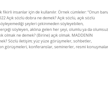
k fikirli insanlar için de kullanılır. Örnek cümleler: “Onun ban
022 Açık sözlü dobra ne demek? Açık sözlü, açık sözlü
 söyleyemediği şeyleri çekinmeden söyleyebilen,
erçeği söyleyen, aklına gelen her şeyi, olumlu ya da olumsuz
çık olmak ne demek? (Birine) açık olmak. MADDENİN
? Sözlü iletişim; yüz yüze görüşmeler, sohbetler,
fon görüşmeleri, konferanslar, seminerler, resmi konuşmalar