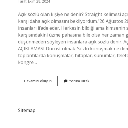
Tarih: Ekim 28, 2024
Açık sözlü olan kişiye ne denir? Straight kelimesi açı
karşı daha açık olmasını bekliyordum.”26 Ağustos 2
insanları ifade eder. Herkesin bildiği ama kimsenin
karşısındakini üzme pahasına bile olsa her zaman g
düşünmeden söyleyen insanlara açık sözlü denir. A
AÇIKLAMASI Dürüst olmak. Sözlü konuşmak ne demek
toplantılarda konuşmalar, hitaplar, sunumlar, tele
kongre…
Açık
Devamını okuyun
Yorum Bırak
Sözlü
Olmak
Ne
Demek
Türkçe
Sitemap