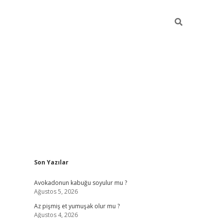
Sidebar
Son Yazılar
elexbet yeni giriş adresi
betexper.xyz
Avokadonun kabuğu soyulur mu ?
Ağustos 5, 2026
Az pişmiş et yumuşak olur mu ?
Ağustos 4, 2026