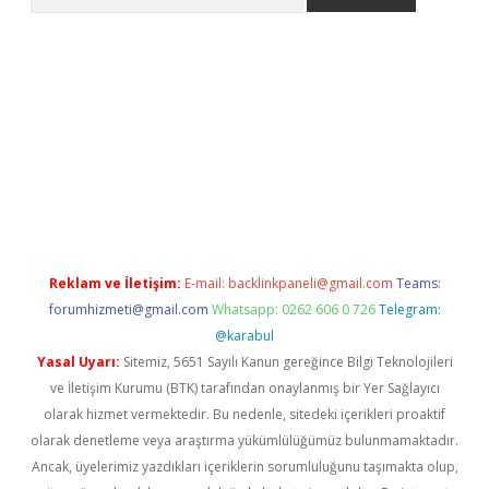
per.xyz
Reklam ve İletişim:
E-mail:
backlinkpaneli@gmail.com
Teams:
forumhizmeti@gmail.com
Whatsapp: 0262 606 0 726
Telegram:
@karabul
Yasal Uyarı:
Sitemiz, 5651 Sayılı Kanun gereğince Bilgi Teknolojileri
ve İletişim Kurumu (BTK) tarafından onaylanmış bir Yer Sağlayıcı
olarak hizmet vermektedir. Bu nedenle, sitedeki içerikleri proaktif
olarak denetleme veya araştırma yükümlülüğümüz bulunmamaktadır.
Ancak, üyelerimiz yazdıkları içeriklerin sorumluluğunu taşımakta olup,