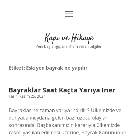
menüyü
Anasayfa
aç
Gizlilik Politikası
Kapı ve Hikaye
Yasal Uyarı
Yeni başlangıçlara ilham veren bilgiler!
Hakkımızda
Etiket:
Eskiyen bayrak ne yapılır
Bayraklar Saat Kaçta Yarıya Iner
Tarih: Kasım 25, 2024
Bayraklar ne zaman yarıya indirilir? Ülkemizde ve
dünyada meydana gelen bazı üzücü olaylar
sonrasında, Başbakanımızın kararıyla ülkemizde
resmi yas ilan edilmesi üzerine, Bayrak Kanununun