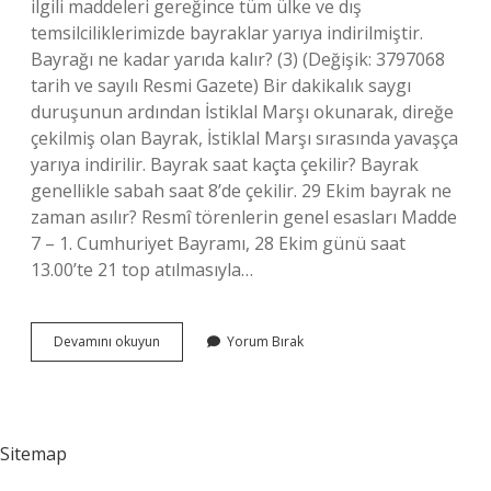
ilgili maddeleri gereğince tüm ülke ve dış
temsilciliklerimizde bayraklar yarıya indirilmiştir.
Bayrağı ne kadar yarıda kalır? (3) (Değişik: 3797068
tarih ve sayılı Resmi Gazete) Bir dakikalık saygı
duruşunun ardından İstiklal Marşı okunarak, direğe
çekilmiş olan Bayrak, İstiklal Marşı sırasında yavaşça
yarıya indirilir. Bayrak saat kaçta çekilir? Bayrak
genellikle sabah saat 8’de çekilir. 29 Ekim bayrak ne
zaman asılır? Resmî törenlerin genel esasları Madde
7 – 1. Cumhuriyet Bayramı, 28 Ekim günü saat
13.00’te 21 top atılmasıyla…
Bayraklar
Devamını okuyun
Yorum Bırak
Saat
Kaçta
Yarıya
Iner
Sitemap