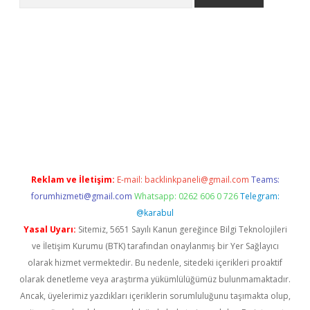
er.xyz
Reklam ve İletişim:
E-mail:
backlinkpaneli@gmail.com
Teams:
forumhizmeti@gmail.com
Whatsapp: 0262 606 0 726
Telegram:
@karabul
Yasal Uyarı:
Sitemiz, 5651 Sayılı Kanun gereğince Bilgi Teknolojileri
ve İletişim Kurumu (BTK) tarafından onaylanmış bir Yer Sağlayıcı
olarak hizmet vermektedir. Bu nedenle, sitedeki içerikleri proaktif
olarak denetleme veya araştırma yükümlülüğümüz bulunmamaktadır.
Ancak, üyelerimiz yazdıkları içeriklerin sorumluluğunu taşımakta olup,