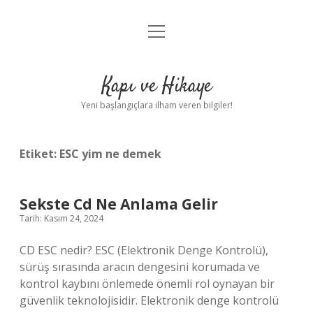
menüyü
Anasayfa
aç
Gizlilik Politikası
Kapı ve Hikaye
Yasal Uyarı
Yeni başlangıçlara ilham veren bilgiler!
Hakkımızda
Etiket:
ESC yim ne demek
Sekste Cd Ne Anlama Gelir
Tarih: Kasım 24, 2024
CD ESC nedir? ESC (Elektronik Denge Kontrolü),
sürüş sırasında aracın dengesini korumada ve
kontrol kaybını önlemede önemli rol oynayan bir
güvenlik teknolojisidir. Elektronik denge kontrolü