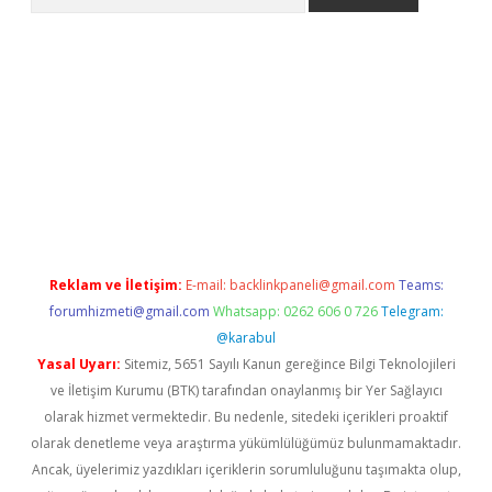
er.xyz
Reklam ve İletişim:
E-mail:
backlinkpaneli@gmail.com
Teams:
forumhizmeti@gmail.com
Whatsapp: 0262 606 0 726
Telegram:
@karabul
Yasal Uyarı:
Sitemiz, 5651 Sayılı Kanun gereğince Bilgi Teknolojileri
ve İletişim Kurumu (BTK) tarafından onaylanmış bir Yer Sağlayıcı
olarak hizmet vermektedir. Bu nedenle, sitedeki içerikleri proaktif
olarak denetleme veya araştırma yükümlülüğümüz bulunmamaktadır.
Ancak, üyelerimiz yazdıkları içeriklerin sorumluluğunu taşımakta olup,