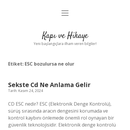
menüyü
Anasayfa
aç
Gizlilik Politikası
Kapı ve Hikaye
Yasal Uyarı
Yeni başlangıçlara ilham veren bilgiler!
Hakkımızda
Etiket:
ESC bozulursa ne olur
Sekste Cd Ne Anlama Gelir
Tarih: Kasım 24, 2024
CD ESC nedir? ESC (Elektronik Denge Kontrolü),
sürüş sırasında aracın dengesini korumada ve
kontrol kaybını önlemede önemli rol oynayan bir
güvenlik teknolojisidir. Elektronik denge kontrolü