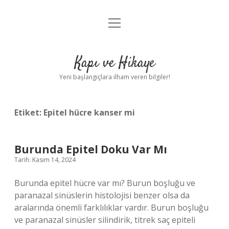
menüyü
Anasayfa
aç
Gizlilik Politikası
Kapı ve Hikaye
Yasal Uyarı
Yeni başlangıçlara ilham veren bilgiler!
Hakkımızda
Etiket:
Epitel hücre kanser mi
Burunda Epitel Doku Var Mı
Tarih: Kasım 14, 2024
Burunda epitel hücre var mı? Burun boşluğu ve
paranazal sinüslerin histolojisi benzer olsa da
aralarında önemli farklılıklar vardır. Burun boşluğu
ve paranazal sinüsler silindirik, titrek saç epiteli