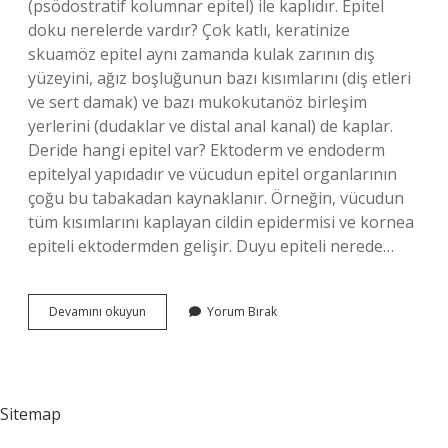
(psödostratif kolumnar epitel) ile kaplıdır. Epitel
doku nerelerde vardır? Çok katlı, keratinize
skuamöz epitel aynı zamanda kulak zarının dış
yüzeyini, ağız boşluğunun bazı kısımlarını (diş etleri
ve sert damak) ve bazı mukokutanöz birleşim
yerlerini (dudaklar ve distal anal kanal) de kaplar.
Deride hangi epitel var? Ektoderm ve endoderm
epitelyal yapıdadır ve vücudun epitel organlarının
çoğu bu tabakadan kaynaklanır. Örneğin, vücudun
tüm kısımlarını kaplayan cildin epidermisi ve kornea
epiteli ektodermden gelişir. Duyu epiteli nerede…
Burunda
Devamını okuyun
Yorum Bırak
Epitel
Doku
Var
Mı
Sitemap