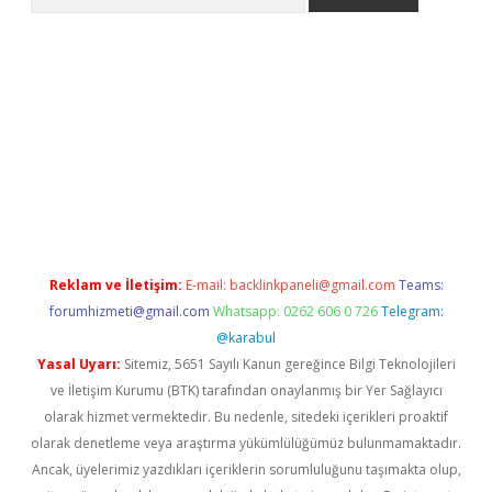
etexper.xyz
Reklam ve İletişim:
E-mail:
backlinkpaneli@gmail.com
Teams:
forumhizmeti@gmail.com
Whatsapp: 0262 606 0 726
Telegram:
@karabul
Yasal Uyarı:
Sitemiz, 5651 Sayılı Kanun gereğince Bilgi Teknolojileri
ve İletişim Kurumu (BTK) tarafından onaylanmış bir Yer Sağlayıcı
olarak hizmet vermektedir. Bu nedenle, sitedeki içerikleri proaktif
olarak denetleme veya araştırma yükümlülüğümüz bulunmamaktadır.
Ancak, üyelerimiz yazdıkları içeriklerin sorumluluğunu taşımakta olup,