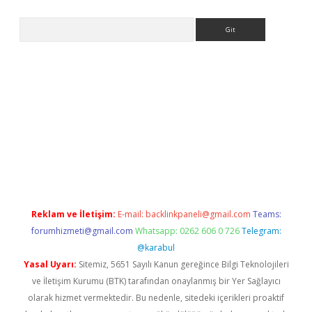
Arama
er.xyz
Reklam ve İletişim:
E-mail:
backlinkpaneli@gmail.com
Teams:
forumhizmeti@gmail.com
Whatsapp: 0262 606 0 726
Telegram:
@karabul
Yasal Uyarı:
Sitemiz, 5651 Sayılı Kanun gereğince Bilgi Teknolojileri
ve İletişim Kurumu (BTK) tarafından onaylanmış bir Yer Sağlayıcı
olarak hizmet vermektedir. Bu nedenle, sitedeki içerikleri proaktif