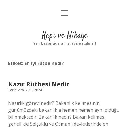
menüyü
Anasayfa
aç
Gizlilik Politikası
Kapı ve Hikaye
Yasal Uyarı
Yeni başlangıçlara ilham veren bilgiler!
Hakkımızda
Etiket:
En iyi rütbe nedir
Nazır Rütbesi Nedir
Tarih: Aralık 20, 2024
Nazırlık görevi nedir? Bakanlık kelimesinin
günümüzdeki bakanlıkla hemen hemen aynı olduğu
bilinmektedir. Bakanlık nedir? Bakan kelimesi
genellikle Selçuklu ve Osmanlı devletlerinde en