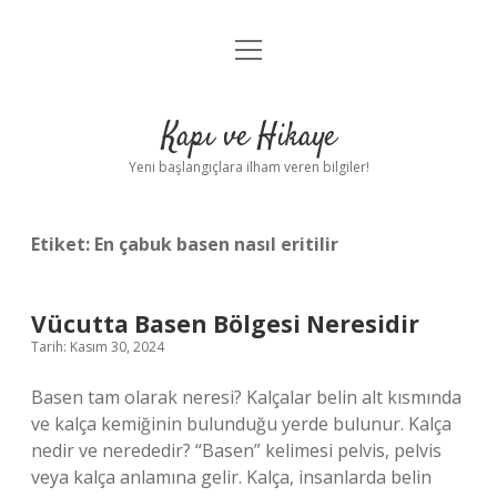
menüyü
Anasayfa
aç
Gizlilik Politikası
Kapı ve Hikaye
Yasal Uyarı
Yeni başlangıçlara ilham veren bilgiler!
Hakkımızda
Etiket:
En çabuk basen nasıl eritilir
Vücutta Basen Bölgesi Neresidir
Tarih: Kasım 30, 2024
Basen tam olarak neresi? Kalçalar belin alt kısmında
ve kalça kemiğinin bulunduğu yerde bulunur. Kalça
nedir ve nerededir? “Basen” kelimesi pelvis, pelvis
veya kalça anlamına gelir. Kalça, insanlarda belin