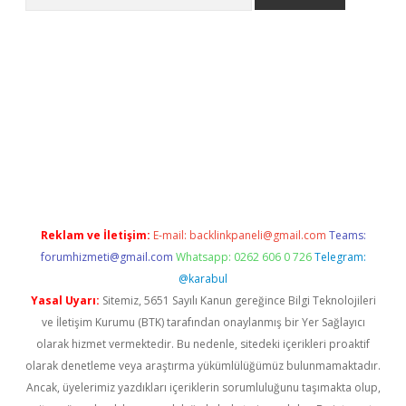
per.xyz
Reklam ve İletişim:
E-mail:
backlinkpaneli@gmail.com
Teams:
forumhizmeti@gmail.com
Whatsapp: 0262 606 0 726
Telegram:
@karabul
Yasal Uyarı:
Sitemiz, 5651 Sayılı Kanun gereğince Bilgi Teknolojileri
ve İletişim Kurumu (BTK) tarafından onaylanmış bir Yer Sağlayıcı
olarak hizmet vermektedir. Bu nedenle, sitedeki içerikleri proaktif
olarak denetleme veya araştırma yükümlülüğümüz bulunmamaktadır.
Ancak, üyelerimiz yazdıkları içeriklerin sorumluluğunu taşımakta olup,