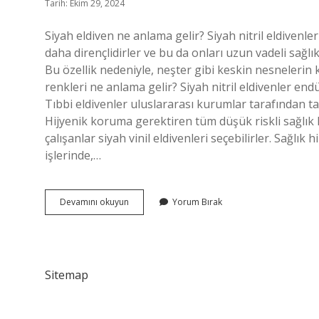
Tarih: Ekim 29, 2024
Siyah eldiven ne anlama gelir? Siyah nitril eldivenler
daha dirençlidirler ve bu da onları uzun vadeli sağlı
Bu özellik nedeniyle, neşter gibi keskin nesnelerin ku
renkleri ne anlama gelir? Siyah nitril eldivenler end
Tıbbi eldivenler uluslararası kurumlar tarafından tan
Hijyenik koruma gerektiren tüm düşük riskli sağlık h
çalışanlar siyah vinil eldivenleri seçebilirler. Sağlık 
işlerinde,…
Siyah
Devamını okuyun
Yorum Bırak
Eldiven
Ne
Demek
Sitemap