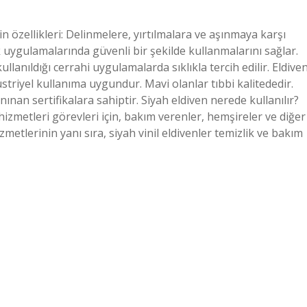
in özellikleri: Delinmelere, yırtılmalara ve aşınmaya karşı
k uygulamalarında güvenli bir şekilde kullanmalarını sağlar.
llanıldığı cerrahi uygulamalarda sıklıkla tercih edilir. Eldive
üstriyel kullanıma uygundur. Mavi olanlar tıbbi kalitededir.
ınan sertifikalara sahiptir. Siyah eldiven nerede kullanılır?
izmetleri görevleri için, bakım verenler, hemşireler ve diğer
hizmetlerinin yanı sıra, siyah vinil eldivenler temizlik ve bakım