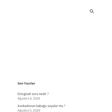
Sidebar
Son Yazılar
elexbet yeni giriş adresi
betexper.xyz
Döngüsel soru nedir ?
Ağustos 6, 2026
Avokadonun kabuğu soyulur mu ?
Ağustos 5, 2026