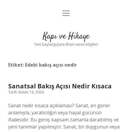
menüyü
Anasayfa
aç
Gizlilik Politikası
Kapı ve Hikaye
Yasal Uyarı
Yeni başlangıçlara ilham veren bilgiler!
Hakkımızda
Etiket:
Edebi bakış açısı nedir
Sanatsal Bakış Açısı Nedir Kısaca
Tarih: Kasım 13, 2024
Sanat nedir kısaca açıklaması? Sanat, en genel
anlamıyla, yaratıcılığın veya hayal gücünün
ifadesidir. Bu geniş kapsam zamanla daraltılmış ve
yeni tanımlar yapılmıştır. Sanat, bir duygunun veya