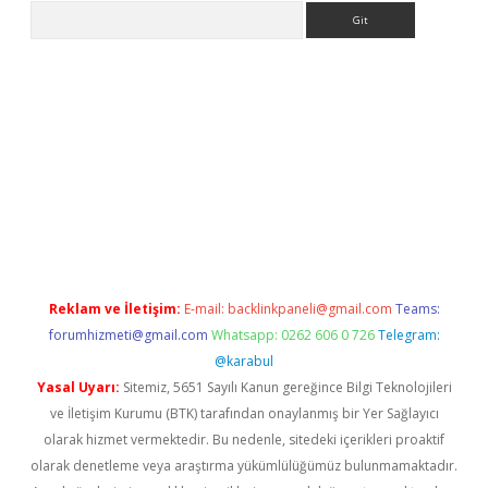
Arama
er.xyz
Reklam ve İletişim:
E-mail:
backlinkpaneli@gmail.com
Teams:
forumhizmeti@gmail.com
Whatsapp: 0262 606 0 726
Telegram:
@karabul
Yasal Uyarı:
Sitemiz, 5651 Sayılı Kanun gereğince Bilgi Teknolojileri
ve İletişim Kurumu (BTK) tarafından onaylanmış bir Yer Sağlayıcı
olarak hizmet vermektedir. Bu nedenle, sitedeki içerikleri proaktif
olarak denetleme veya araştırma yükümlülüğümüz bulunmamaktadır.