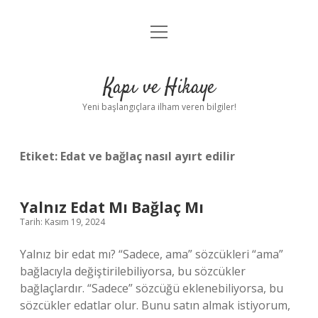
menüyü
Anasayfa
aç
Gizlilik Politikası
Kapı ve Hikaye
Yasal Uyarı
Yeni başlangıçlara ilham veren bilgiler!
Hakkımızda
Etiket:
Edat ve bağlaç nasıl ayırt edilir
Yalnız Edat Mı Bağlaç Mı
Tarih: Kasım 19, 2024
Yalnız bir edat mı? “Sadece, ama” sözcükleri “ama”
bağlacıyla değiştirilebiliyorsa, bu sözcükler
bağlaçlardır. “Sadece” sözcüğü eklenebiliyorsa, bu
sözcükler edatlar olur. Bunu satın almak istiyorum,