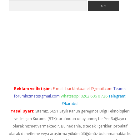
Arama
er.xyz
Reklam ve İletişim:
E-mail:
backlinkpaneli@gmail.com
Teams:
forumhizmeti@gmail.com
Whatsapp: 0262 606 0 726
Telegram:
@karabul
Yasal Uyarı:
Sitemiz, 5651 Sayılı Kanun gereğince Bilgi Teknolojileri
ve İletişim Kurumu (BTK) tarafından onaylanmış bir Yer Sağlayıcı
olarak hizmet vermektedir. Bu nedenle, sitedeki içerikleri proaktif
olarak denetleme veya araştırma yükümlülüğümüz bulunmamaktadır.