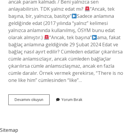
ancak param kalmadı. / Beni yalnızca sen
anlayabilirsin. TDK yalnız edat mı?
“Ancak, tek
başına, bir, yalnızca, basitçe”
Sadece anlamına
geldiğinde edat (2017 yılında “yalnız” kelimesi
yalnızca anlamında kullanılmış, ÖSYM bunu edat
olarak almıştır.)
“Ancak, tek başına”
ama, fakat
bağlaç anlamına geldiğinde 29 Şubat 2024 Edat ve
bağlaç nasıl ayırt edilir? Cümleden edatlar çıkarılırsa
cümle anlamsızlaşır, ancak cümleden bağlaçlar
çıkarılırsa cümle anlamsızlaşmaz, ancak en fazla
cümle daralır. Örnek vermek gerekirse, “There is no
one like him” cümlesinden “like”…
Yalnız
Devamını okuyun
Yorum Bırak
Edat
Mı
Bağlaç
Mı
Sitemap