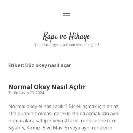
menüyü
Anasayfa
aç
Gizlilik Politikası
Kapı ve Hikaye
Yasal Uyarı
Yeni başlangıçlara ilham veren bilgiler!
Hakkımızda
Etiket:
Düz okey nasıl açar
Normal Okey Nasıl Açılır
Tarih: Kasım 29, 2024
Normal okey el nasıl açılır? Bir eli açmak için en az
101 puanınız olması gerekir. Bir eli açmak için aynı
numaralara sahip 3 veya 4 farklı renk setine (örn.
Siyah 5, Kırmızı 5 ve Mavi 5) veya aynı renklerin