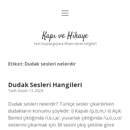
menüyü
Anasayfa
aç
Gizlilik Politikası
Kapı ve Hikaye
Yasal Uyarı
Yeni başlangıçlara ilham veren bilgiler!
Hakkımızda
Etiket:
Dudak sesleri nelerdir
Dudak Sesleri Hangileri
Tarih: Kasım 13, 2024
Dudak sesleri nelerdir? Türkçe sesler çıkarılırken
dudakların konumu şöyledir: i) Kapalı /p,b,m,/ ii) Açık:
Bemol çıktığında /i,e,i,a/, yuvarlak çıktığında /ü,ö,u,o/
seslerini çıkarmak için. M sesini çıkış şekline göre