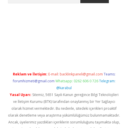
xper.xyz
Reklam ve İletişim:
E-mail:
backlinkpaneli@gmail.com
Teams:
forumhizmeti@gmail.com
Whatsapp: 0262 606 0 726
Telegram:
@karabul
Yasal Uyarı:
Sitemiz, 5651 Sayılı Kanun gereğince Bilgi Teknolojileri
ve İletişim Kurumu (BTK) tarafından onaylanmış bir Yer Sağlayıcı
olarak hizmet vermektedir. Bu nedenle, sitedeki içerikleri proaktif
olarak denetleme veya araştırma yükümlülüğümüz bulunmamaktadır.
Ancak, üyelerimiz yazdıkları içeriklerin sorumluluğunu taşımakta olup,