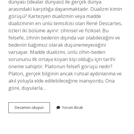
dünyası (idealar dünyası) ile gerçek dünya
arasındaki karşıtlığa dayanmaktadır. Düalizm kimin
görüşü? Kartezyen düalizmin veya madde
düalizminin en ünlü temsilcisi olan René Descartes,
özleri iki bölüme ayırır: zihinsel ve fiziksel. Bu
felsefe, zihnin bedenin dışında var olabileceğini ve
bedenin bağımsız olarak düşünemeyeceğini
varsayar. Madde düalizmi, ünlü zihin-beden
sorununu ilk ortaya koyan kişi olduğu için tarihi
öneme sahiptir. Platonun felsefi görüşü nedir?
Platon, gerçek bilginin ancak ruhsal aydınlanma ve
akıl yoluyla elde edilebileceğine inanıyordu. Ona
göre, duyularla…
Platon
Devamını okuyun
Yorum Bırak
Düalist
Mi