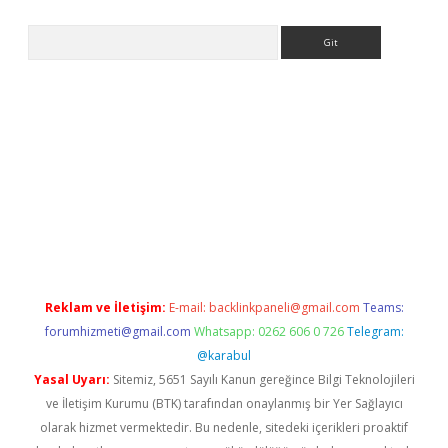
Arama
xper.xyz
Reklam ve İletişim:
E-mail:
backlinkpaneli@gmail.com
Teams:
forumhizmeti@gmail.com
Whatsapp: 0262 606 0 726
Telegram:
@karabul
Yasal Uyarı:
Sitemiz, 5651 Sayılı Kanun gereğince Bilgi Teknolojileri
ve İletişim Kurumu (BTK) tarafından onaylanmış bir Yer Sağlayıcı
olarak hizmet vermektedir. Bu nedenle, sitedeki içerikleri proaktif