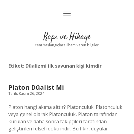
menüyü
Anasayfa
aç
Gizlilik Politikası
Kapı ve Hikaye
Yasal Uyarı
Yeni başlangıçlara ilham veren bilgiler!
Hakkımızda
Etiket:
Düalizmi ilk savunan kişi kimdir
Platon Düalist Mi
Tarih: Kasım 26, 2024
Platon hangi akıma aittir? Platonculuk. Platonculuk
veya genel olarak Platonculuk, Platon tarafından
kurulan ve daha sonra takipçileri tarafından
geliştirilen felsefi doktrindir. Bu fikir, duyular