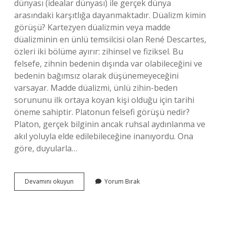
dünyası (idealar dünyası) ile gerçek dünya
arasındaki karşıtlığa dayanmaktadır. Düalizm kimin
görüşü? Kartezyen düalizmin veya madde
düalizminin en ünlü temsilcisi olan René Descartes,
özleri iki bölüme ayırır: zihinsel ve fiziksel. Bu
felsefe, zihnin bedenin dışında var olabileceğini ve
bedenin bağımsız olarak düşünemeyeceğini
varsayar. Madde düalizmi, ünlü zihin-beden
sorununu ilk ortaya koyan kişi olduğu için tarihi
öneme sahiptir. Platonun felsefi görüşü nedir?
Platon, gerçek bilginin ancak ruhsal aydınlanma ve
akıl yoluyla elde edilebileceğine inanıyordu. Ona
göre, duyularla…
Platon
Devamını okuyun
Yorum Bırak
Düalist
Mi