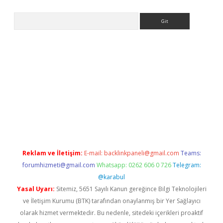
Arama
er.xyz
Reklam ve İletişim:
E-mail:
backlinkpaneli@gmail.com
Teams:
forumhizmeti@gmail.com
Whatsapp: 0262 606 0 726
Telegram:
@karabul
Yasal Uyarı:
Sitemiz, 5651 Sayılı Kanun gereğince Bilgi Teknolojileri
ve İletişim Kurumu (BTK) tarafından onaylanmış bir Yer Sağlayıcı
olarak hizmet vermektedir. Bu nedenle, sitedeki içerikleri proaktif