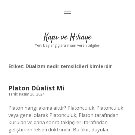
menüyü
Anasayfa
aç
Gizlilik Politikası
Kapı ve Hikaye
Yasal Uyarı
Yeni başlangıçlara ilham veren bilgiler!
Hakkımızda
Etiket:
Düalizm nedir temsilcileri kimlerdir
Platon Düalist Mi
Tarih: Kasım 26, 2024
Platon hangi akıma aittir? Platonculuk. Platonculuk
veya genel olarak Platonculuk, Platon tarafından
kurulan ve daha sonra takipçileri tarafından
geliştirilen felsefi doktrindir. Bu fikir, duyular