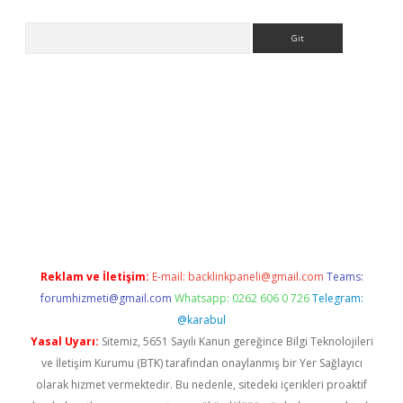
Arama
er.xyz
Reklam ve İletişim:
E-mail:
backlinkpaneli@gmail.com
Teams:
forumhizmeti@gmail.com
Whatsapp: 0262 606 0 726
Telegram:
@karabul
Yasal Uyarı:
Sitemiz, 5651 Sayılı Kanun gereğince Bilgi Teknolojileri
ve İletişim Kurumu (BTK) tarafından onaylanmış bir Yer Sağlayıcı
olarak hizmet vermektedir. Bu nedenle, sitedeki içerikleri proaktif