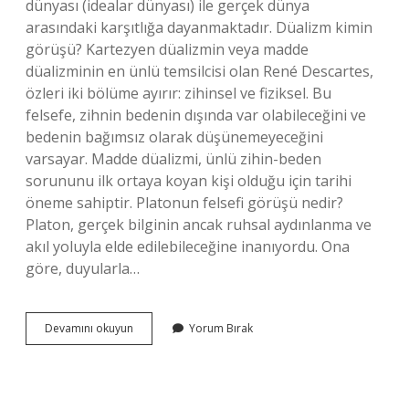
dünyası (idealar dünyası) ile gerçek dünya
arasındaki karşıtlığa dayanmaktadır. Düalizm kimin
görüşü? Kartezyen düalizmin veya madde
düalizminin en ünlü temsilcisi olan René Descartes,
özleri iki bölüme ayırır: zihinsel ve fiziksel. Bu
felsefe, zihnin bedenin dışında var olabileceğini ve
bedenin bağımsız olarak düşünemeyeceğini
varsayar. Madde düalizmi, ünlü zihin-beden
sorununu ilk ortaya koyan kişi olduğu için tarihi
öneme sahiptir. Platonun felsefi görüşü nedir?
Platon, gerçek bilginin ancak ruhsal aydınlanma ve
akıl yoluyla elde edilebileceğine inanıyordu. Ona
göre, duyularla…
Platon
Devamını okuyun
Yorum Bırak
Düalist
Mi