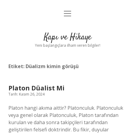
menüyü
Anasayfa
aç
Gizlilik Politikası
Kapı ve Hikaye
Yasal Uyarı
Yeni başlangıçlara ilham veren bilgiler!
Hakkımızda
Etiket:
Düalizm kimin görüşü
Platon Düalist Mi
Tarih: Kasım 26, 2024
Platon hangi akıma aittir? Platonculuk. Platonculuk
veya genel olarak Platonculuk, Platon tarafından
kurulan ve daha sonra takipçileri tarafından
geliştirilen felsefi doktrindir. Bu fikir, duyular