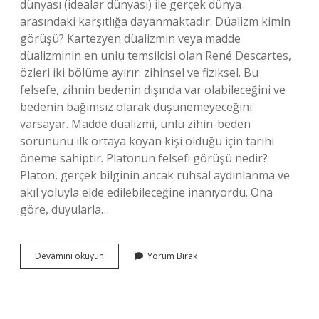
dünyası (idealar dünyası) ile gerçek dünya
arasındaki karşıtlığa dayanmaktadır. Düalizm kimin
görüşü? Kartezyen düalizmin veya madde
düalizminin en ünlü temsilcisi olan René Descartes,
özleri iki bölüme ayırır: zihinsel ve fiziksel. Bu
felsefe, zihnin bedenin dışında var olabileceğini ve
bedenin bağımsız olarak düşünemeyeceğini
varsayar. Madde düalizmi, ünlü zihin-beden
sorununu ilk ortaya koyan kişi olduğu için tarihi
öneme sahiptir. Platonun felsefi görüşü nedir?
Platon, gerçek bilginin ancak ruhsal aydınlanma ve
akıl yoluyla elde edilebileceğine inanıyordu. Ona
göre, duyularla…
Platon
Devamını okuyun
Yorum Bırak
Düalist
Mi