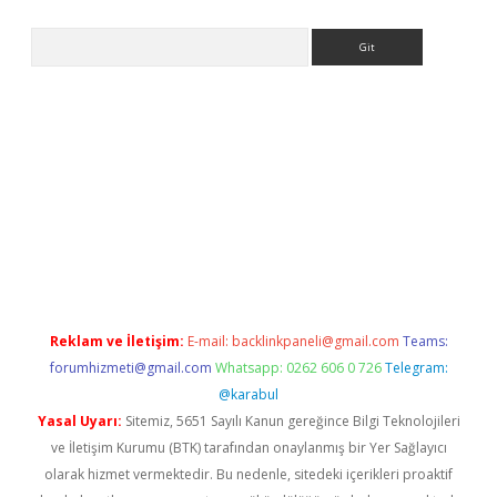
Arama
er.xyz
Reklam ve İletişim:
E-mail:
backlinkpaneli@gmail.com
Teams:
forumhizmeti@gmail.com
Whatsapp: 0262 606 0 726
Telegram:
@karabul
Yasal Uyarı:
Sitemiz, 5651 Sayılı Kanun gereğince Bilgi Teknolojileri
ve İletişim Kurumu (BTK) tarafından onaylanmış bir Yer Sağlayıcı
olarak hizmet vermektedir. Bu nedenle, sitedeki içerikleri proaktif