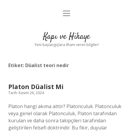
menüyü
Anasayfa
aç
Gizlilik Politikası
Kapı ve Hikaye
Yasal Uyarı
Yeni başlangıçlara ilham veren bilgiler!
Hakkımızda
Etiket:
Düalist teori nedir
Platon Düalist Mi
Tarih: Kasım 26, 2024
Platon hangi akıma aittir? Platonculuk. Platonculuk
veya genel olarak Platonculuk, Platon tarafından
kurulan ve daha sonra takipçileri tarafından
geliştirilen felsefi doktrindir. Bu fikir, duyular