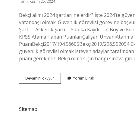
Tarih: Kasım 25, 2024
Bekçi alımı 2024 şartları nelerdir? İşte 2024’te güven
vatandaşı olmak. Güvenlik görevlisi görevine başvurm
Şartı … Askerlik Şartı … Sabıka Kaydı … 7. Boy ve Ki
KPSS Atama Taban PuanlarıÇalışan ÜnvanıAtanma 
PuanıBekçi2017/194.56605Bekçi2019/296.552094 Eki
güvenlik görevlisi olmak isteyen adaylar tarafından s
puanı gerekmez. Bekçi olmak için hangi sınava giril
Bekçi
Devamını okuyun
Yorum Bırak
Olmak
Için
Kaç
Puan
Gerekir
Sitemap