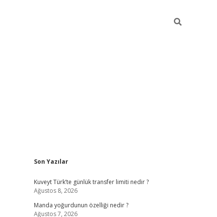
Sidebar
Son Yazılar
elexbet yeni giriş adresi
betexper.xyz
Kuveyt Türk’te günlük transfer limiti nedir ?
Ağustos 8, 2026
Manda yoğurdunun özelliği nedir ?
Ağustos 7, 2026