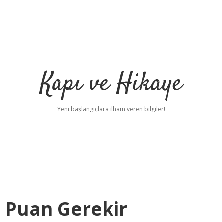
Kapı ve Hikaye
Yeni başlangıçlara ilham veren bilgiler!
ç Puan Gerekir