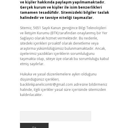
ve kişiler hakkında paylaşım yapılmamaktadır.
Gerçek kurum ve kişiler ile isim benzerlikleri
tamamen tesadüfidir. Sitemizdeki bilgiler taslak
halindedir ve tavsiye niteliği taşımazlar.
Sitemiz, 5651 Sayılı Kanun gereğince Bilgi Teknolojileri
ve İletişim Kurumu (BTK) tarafından onaylanmış bir Yer
Sağlayıcı olarak hizmet vermektedir. Bu nedenle,
sitedeki içerikleri proaktif olarak denetleme veya
araştırma yükümlülüğümüz bulunmamaktadır. Ancak,
üyelerimiz yazdıkları içeriklerin sorumluluğunu
taşımakta olup, siteye üye olarak bu sorumluluğu kabul
etmiş sayılırlar.
Hukuka ve yasal düzenlemelere aykırı olduğunu
düşündüğünüz içerikleri,
backlinkpanelicomtr@gmail.com
adresine bildirmeniz
halinde, ilgili içerikler yasal süre içerisinde sitemizden
kaldırılacaktır.
Arama