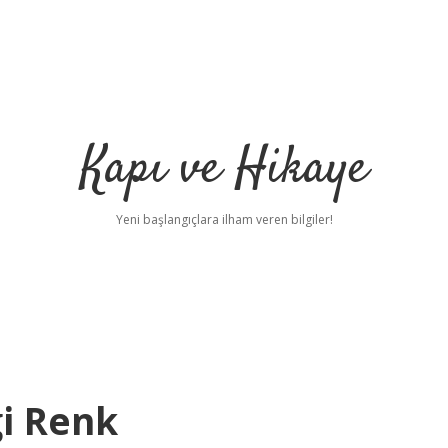
Kapı ve Hikaye
Yeni başlangıçlara ilham veren bilgiler!
i Renk