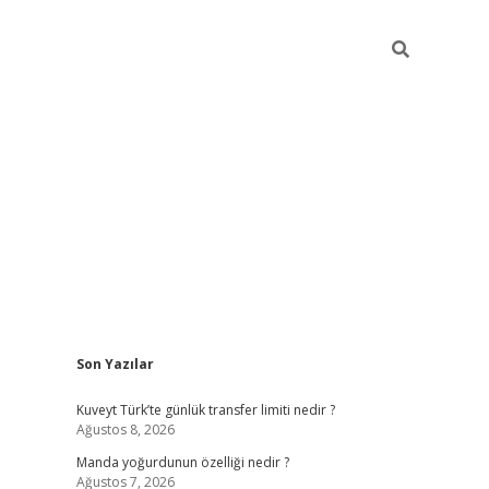
Sidebar
Son Yazılar
elexbet yeni giriş adresi
betexper.xyz
Kuveyt Türk’te günlük transfer limiti nedir ?
Ağustos 8, 2026
Manda yoğurdunun özelliği nedir ?
Ağustos 7, 2026