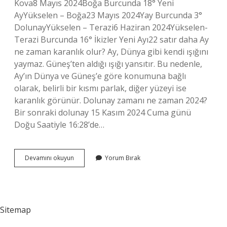
Kova8 Mayıs 2024Boğa Burcunda 18° Yeni
AyYükselen – Boğa23 Mayıs 2024Yay Burcunda 3°
DolunayYükselen – Terazi6 Haziran 2024Yükselen-
Terazi Burcunda 16° İkizler Yeni Ayı22 satır daha Ay
ne zaman karanlık olur? Ay, Dünya gibi kendi ışığını
yaymaz. Güneş’ten aldığı ışığı yansıtır. Bu nedenle,
Ay’ın Dünya ve Güneş’e göre konumuna bağlı
olarak, belirli bir kısmı parlak, diğer yüzeyi ise
karanlık görünür. Dolunay zamanı ne zaman 2024?
Bir sonraki dolunay 15 Kasım 2024 Cuma günü
Doğu Saatiyle 16:28’de…
Ay
Devamını okuyun
Yorum Bırak
Karanlığa
Ne
Zaman
Geçiyor
Sitemap