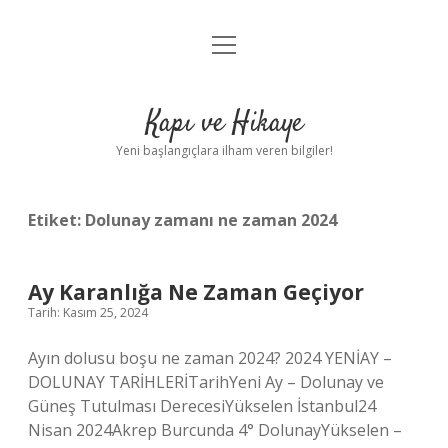
menüyü
Anasayfa
aç
Gizlilik Politikası
Kapı ve Hikaye
Yasal Uyarı
Yeni başlangıçlara ilham veren bilgiler!
Hakkımızda
Etiket:
Dolunay zamanı ne zaman 2024
Ay Karanlığa Ne Zaman Geçiyor
Tarih: Kasım 25, 2024
Ayın dolusu boşu ne zaman 2024? 2024 YENİAY –
DOLUNAY TARİHLERİTarihYeni Ay – Dolunay ve
Güneş Tutulması DerecesiYükselen İstanbul24
Nisan 2024Akrep Burcunda 4° DolunayYükselen –