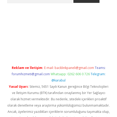
er.xyz
Reklam ve İletişim:
E-mail:
backlinkpaneli@gmail.com
Teams:
forumhizmeti@gmail.com
Whatsapp: 0262 606 0 726
Telegram:
@karabul
Yasal Uyarı:
Sitemiz, 5651 Sayılı Kanun gereğince Bilgi Teknolojileri
ve İletişim Kurumu (BTK) tarafından onaylanmış bir Yer Sağlayıcı
olarak hizmet vermektedir. Bu nedenle, sitedeki içerikleri proaktif
olarak denetleme veya araştırma yükümlülüğümüz bulunmamaktadır.
Ancak, üyelerimiz yazdıkları içeriklerin sorumluluğunu taşımakta olup,