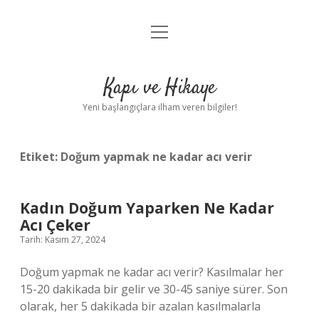
menüyü
Anasayfa
aç
Gizlilik Politikası
Kapı ve Hikaye
Yasal Uyarı
Yeni başlangıçlara ilham veren bilgiler!
Hakkımızda
Etiket:
Doğum yapmak ne kadar acı verir
Kadın Doğum Yaparken Ne Kadar
Acı Çeker
Tarih: Kasım 27, 2024
Doğum yapmak ne kadar acı verir? Kasılmalar her
15-20 dakikada bir gelir ve 30-45 saniye sürer. Son
olarak, her 5 dakikada bir azalan kasılmalarla