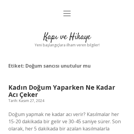
menüyü
Anasayfa
aç
Gizlilik Politikası
Kapı ve Hikaye
Yasal Uyarı
Yeni başlangıçlara ilham veren bilgiler!
Hakkımızda
Etiket:
Doğum sancısı unutulur mu
Kadın Doğum Yaparken Ne Kadar
Acı Çeker
Tarih: Kasım 27, 2024
Doğum yapmak ne kadar acı verir? Kasılmalar her
15-20 dakikada bir gelir ve 30-45 saniye sürer. Son
olarak, her 5 dakikada bir azalan kasılmalarla