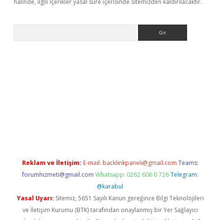
halinde, ilgili içerikler yasal süre içerisinde sitemizden kaldırılacaktır.
Arama
er.xyz
Reklam ve İletişim:
E-mail:
backlinkpaneli@gmail.com
Teams:
forumhizmeti@gmail.com
Whatsapp: 0262 606 0 726
Telegram:
@karabul
Yasal Uyarı:
Sitemiz, 5651 Sayılı Kanun gereğince Bilgi Teknolojileri
ve İletişim Kurumu (BTK) tarafından onaylanmış bir Yer Sağlayıcı