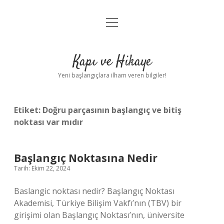
menüyü
Anasayfa
aç
Gizlilik Politikası
Kapı ve Hikaye
Yasal Uyarı
Yeni başlangıçlara ilham veren bilgiler!
Hakkımızda
Etiket:
Doğru parçasının başlangıç ve bitiş
noktası var mıdır
Başlangıç Noktasına Nedir
Tarih: Ekim 22, 2024
Baslangic noktası nedir? Başlangıç ​​Noktası
Akademisi, Türkiye Bilişim Vakfı’nın (TBV) bir
girişimi olan Başlangıç ​​Noktası’nın, üniversite