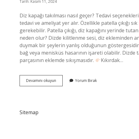
Tarih: Kasım 11, 2024
Diz kapağı takılması nasıl geçer? Tedavi seçenekleri a
tedavi ve ameliyat yer alır. Özellikle patella çıkığı 
gerekebilir. Patella çıkığı, diz kapağını yerinde tuta
neden olur? Dizde kilitlenme sesi, diz ekleminden ani
duymak bir şeylerin yanlış olduğunun göstergesidir
bağ veya menisküs hasarının işareti olabilir. Dizde 
parçasının eklemde sıkışmasıdır.
Kıkırdak…
Diz
Devamını okuyun
Yorum Bırak
Kapağı
Takılması
Neden
Olur
Sitemap