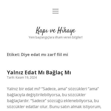
menüyü
Anasayfa
aç
Gizlilik Politikası
Kapı ve Hikaye
Yasal Uyarı
Yeni başlangıçlara ilham veren bilgiler!
Hakkımızda
Etiket:
Diye edat mı zarf fiil mi
Yalnız Edat Mı Bağlaç Mı
Tarih: Kasım 19, 2024
Yalnız bir edat mı? “Sadece, ama” sözcükleri “ama”
bağlacıyla değiştirilebiliyorsa, bu sözcükler
bağlaçlardır. “Sadece” sözcüğü eklenebiliyorsa, bu
sözcükler edatlar olur. Bunu satın almak istiyorum,