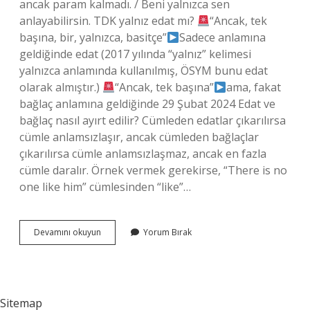
ancak param kalmadı. / Beni yalnızca sen
anlayabilirsin. TDK yalnız edat mı?
“Ancak, tek
başına, bir, yalnızca, basitçe”
Sadece anlamına
geldiğinde edat (2017 yılında “yalnız” kelimesi
yalnızca anlamında kullanılmış, ÖSYM bunu edat
olarak almıştır.)
“Ancak, tek başına”
ama, fakat
bağlaç anlamına geldiğinde 29 Şubat 2024 Edat ve
bağlaç nasıl ayırt edilir? Cümleden edatlar çıkarılırsa
cümle anlamsızlaşır, ancak cümleden bağlaçlar
çıkarılırsa cümle anlamsızlaşmaz, ancak en fazla
cümle daralır. Örnek vermek gerekirse, “There is no
one like him” cümlesinden “like”…
Yalnız
Devamını okuyun
Yorum Bırak
Edat
Mı
Bağlaç
Mı
Sitemap