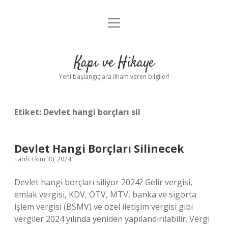
menüyü
Anasayfa
aç
Gizlilik Politikası
Kapı ve Hikaye
Yasal Uyarı
Yeni başlangıçlara ilham veren bilgiler!
Hakkımızda
Etiket:
Devlet hangi borçları sil
Devlet Hangi Borçları Silinecek
Tarih: Ekim 30, 2024
Devlet hangi borçları siliyor 2024? Gelir vergisi,
emlak vergisi, KDV, ÖTV, MTV, banka ve sigorta
işlem vergisi (BSMV) ve özel iletişim vergisi gibi
vergiler 2024 yılında yeniden yapılandırılabilir. Vergi