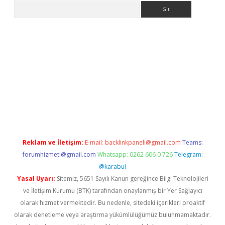
Arama
er.xyz
Reklam ve İletişim:
E-mail:
backlinkpaneli@gmail.com
Teams:
forumhizmeti@gmail.com
Whatsapp: 0262 606 0 726
Telegram:
@karabul
Yasal Uyarı:
Sitemiz, 5651 Sayılı Kanun gereğince Bilgi Teknolojileri
ve İletişim Kurumu (BTK) tarafından onaylanmış bir Yer Sağlayıcı
olarak hizmet vermektedir. Bu nedenle, sitedeki içerikleri proaktif
olarak denetleme veya araştırma yükümlülüğümüz bulunmamaktadır.