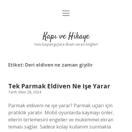
menüyü
Anasayfa
aç
Gizlilik Politikası
Kapı ve Hikaye
Yasal Uyarı
Yeni başlangıçlara ilham veren bilgiler!
Hakkımızda
Etiket:
Deri eldiven ne zaman giyilir
Tek Parmak Eldiven Ne Işe Yarar
Tarih: Ekim 28, 2024
Parmak eldiveni ne işe yarar? Parmak uçları için
pratiklik yaratır. Mobil oyunlarda kaymayı önler,
ellerin terlemesini engeller ve mükemmel ekran
teması sağlar. Sadece kolay kullanım sunmakla