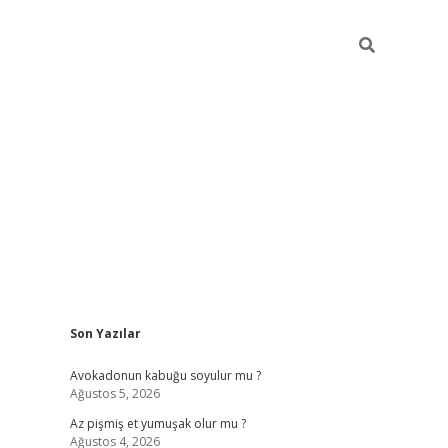
Sidebar
Son Yazılar
elexbet yeni giriş adresi
betexper.xyz
Avokadonun kabuğu soyulur mu ?
Ağustos 5, 2026
Az pişmiş et yumuşak olur mu ?
Ağustos 4, 2026