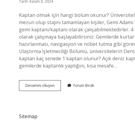
Tarih: Kasım 6, 2024
Kaptan olmak için hangi bölüm okunur? Üniversite
mezun olup stajını tamamlayan kişiler, Gemi Adamı Y
gemi kaptanı/kaptanı olarak çalışabilmektedirler. 4
olarak çalışmaya başlayabilirsiniz. Gemilerde kurta
hazırlanması, navigasyon ve nöbet tutma gibi görevl
Ulaştırma İşletmeciliği Bölümü, üniversitelerin Den
kaptan kaç senede 1 kaptan olunur? Açık deniz kapt
gemilerde kaptanlık yaptığını, kısa mesafe…
4
Devamını okuyun
Yorum Bırak
Kaptan
Olmak
Için
Hangi
Bölüm
Sitemap
Okunmalı