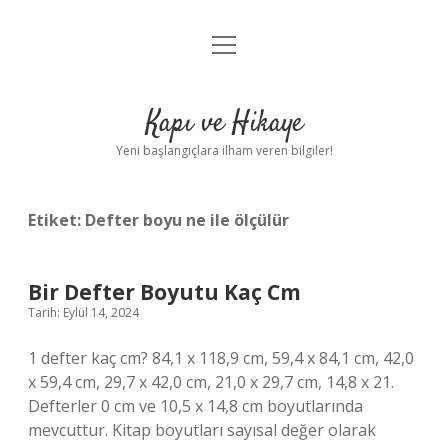
menüyü
Anasayfa
aç
Gizlilik Politikası
Kapı ve Hikaye
Yasal Uyarı
Yeni başlangıçlara ilham veren bilgiler!
Hakkımızda
Etiket:
Defter boyu ne ile ölçülür
Bir Defter Boyutu Kaç Cm
Tarih: Eylül 14, 2024
1 defter kaç cm? 84,1 x 118,9 cm, 59,4 x 84,1 cm, 42,0
x 59,4 cm, 29,7 x 42,0 cm, 21,0 x 29,7 cm, 14,8 x 21.
Defterler 0 cm ve 10,5 x 14,8 cm boyutlarında
mevcuttur. Kitap boyutları sayısal değer olarak