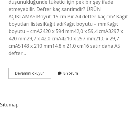
düşünüldüğünde tüketici için pek bir şey ifade
etmeyebilir. Defter kaç santimdir? ÜRÜN
AÇIKLAMASIBoyut: 15 cm Bir A4 defter kaç cm? Kağıt
boyutları listesiKağıt adıKağıt boyutu – mmKağıt
boyutu – cmA2420 x 594 mm42,0 x 59,4 cmA3297 x
420 mm29,7 x 42,0 cmA4210 x 297 mm21,0 x 29,7
cmA5148 x 210 mm14,8 x 21,0 cm16 satır daha A5
defter…
Bir
Devamını okuyun
8 Yorum
Defter
Boyutu
Kaç
Cm
Sitemap