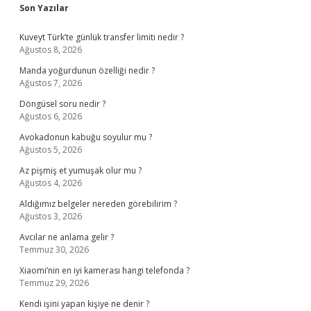
Sidebar
Son Yazılar
Kuveyt Türk’te günlük transfer limiti nedir ?
Ağustos 8, 2026
Manda yoğurdunun özelliği nedir ?
Ağustos 7, 2026
Döngüsel soru nedir ?
Ağustos 6, 2026
Avokadonun kabuğu soyulur mu ?
Ağustos 5, 2026
Az pişmiş et yumuşak olur mu ?
Ağustos 4, 2026
Aldığımız belgeler nereden görebilirim ?
Ağustos 3, 2026
Avcılar ne anlama gelir ?
Temmuz 30, 2026
Xiaomi’nin en iyi kamerası hangi telefonda ?
Temmuz 29, 2026
Kendi işini yapan kişiye ne denir ?