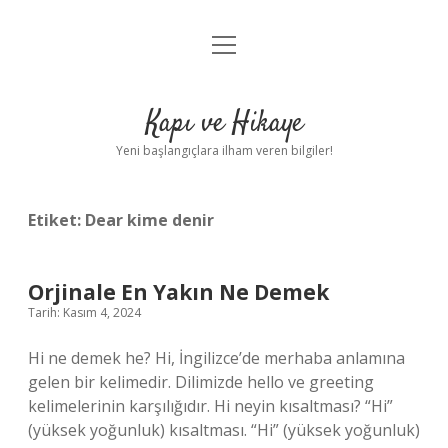
menüyü
Anasayfa
aç
Gizlilik Politikası
Kapı ve Hikaye
Yasal Uyarı
Yeni başlangıçlara ilham veren bilgiler!
Hakkımızda
Etiket:
Dear kime denir
Orjinale En Yakın Ne Demek
Tarih: Kasım 4, 2024
Hi ne demek he? Hi, İngilizce’de merhaba anlamına
gelen bir kelimedir. Dilimizde hello ve greeting
kelimelerinin karşılığıdır. Hi neyin kısaltması? “Hi”
(yüksek yoğunluk) kısaltması. “Hi” (yüksek yoğunluk)