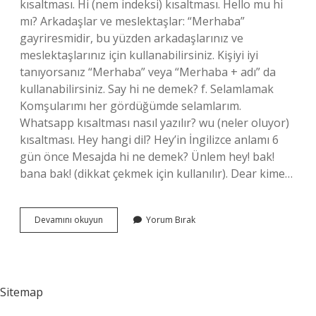
kısaltması. Hi (nem indeksi) kısaltması. Hello mu hi
mı? Arkadaşlar ve meslektaşlar: “Merhaba”
gayriresmidir, bu yüzden arkadaşlarınız ve
meslektaşlarınız için kullanabilirsiniz. Kişiyi iyi
tanıyorsanız “Merhaba” veya “Merhaba + adı” da
kullanabilirsiniz. Say hi ne demek? f. Selamlamak
Komşularımı her gördüğümde selamlarım.
Whatsapp kısaltması nasıl yazılır? wu (neler oluyor)
kısaltması. Hey hangi dil? Hey’in İngilizce anlamı 6
gün önce Mesajda hi ne demek? Ünlem hey! bak!
bana bak! (dikkat çekmek için kullanılır). Dear kime…
Orjinale
Devamını okuyun
Yorum Bırak
En
Yakın
Ne
Demek
Sitemap