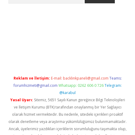
er.xyz
Reklam ve İletişim:
E-mail:
backlinkpaneli@gmail.com
Teams:
forumhizmeti@gmail.com
Whatsapp: 0262 606 0 726
Telegram:
@karabul
Yasal Uyarı:
Sitemiz, 5651 Sayılı Kanun gereğince Bilgi Teknolojileri
ve İletişim Kurumu (BTK) tarafından onaylanmış bir Yer Sağlayıcı
olarak hizmet vermektedir. Bu nedenle, sitedeki içerikleri proaktif
olarak denetleme veya araştırma yükümlülüğümüz bulunmamaktadır.
Ancak, üyelerimiz yazdıkları içeriklerin sorumluluğunu taşımakta olup,