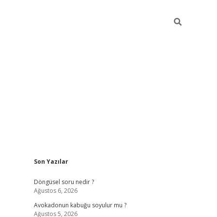
Sidebar
Son Yazılar
elexbet yeni giriş adresi
betexper.xyz
Döngüsel soru nedir ?
Ağustos 6, 2026
Avokadonun kabuğu soyulur mu ?
Ağustos 5, 2026