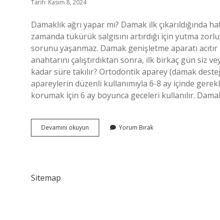
Tarih: Kasım 8, 2024
Damaklık ağrı yapar mı? Damak ilk çıkarıldığında ha
zamanda tükürük salgısını artırdığı için yutma zorl
sorunu yaşanmaz. Damak genişletme aparatı acıtır mı
anahtarını çalıştırdıktan sonra, ilk birkaç gün siz v
kadar süre takılır? Ortodontik aparey (damak desteği
apareylerin düzenli kullanımıyla 6-8 ay içinde gerekl
korumak için 6 ay boyunca geceleri kullanılır. Dam
Damaklık
Devamını okuyun
Yorum Bırak
Takılırken
Acır
Mı
Sitemap