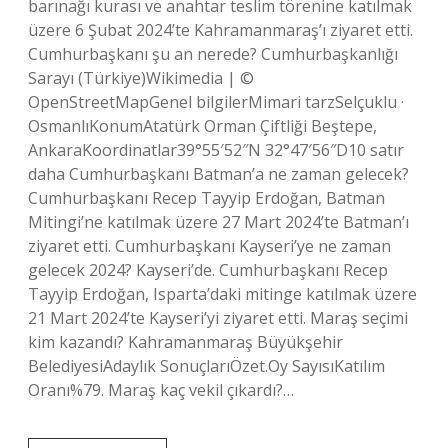
barınağı kurası ve anahtar teslim törenine katılmak
üzere 6 Şubat 2024’te Kahramanmaraş’ı ziyaret etti.
Cumhurbaşkanı şu an nerede? Cumhurbaşkanlığı
Sarayı (Türkiye)Wikimedia | ©
OpenStreetMapGenel bilgilerMimari tarzSelçuklu ·
OsmanlıKonumAtatürk Orman Çiftliği Beştepe,
AnkaraKoordinatlar39°55′52″N 32°47′56″D10 satır
daha Cumhurbaşkanı Batman’a ne zaman gelecek?
Cumhurbaşkanı Recep Tayyip Erdoğan, Batman
Mitingi’ne katılmak üzere 27 Mart 2024’te Batman’ı
ziyaret etti. Cumhurbaşkanı Kayseri’ye ne zaman
gelecek 2024? Kayseri’de. Cumhurbaşkanı Recep
Tayyip Erdoğan, Isparta’daki mitinge katılmak üzere
21 Mart 2024’te Kayseri’yi ziyaret etti. Maraş seçimi
kim kazandı? Kahramanmaraş Büyükşehir
BelediyesiAdaylık SonuçlarıÖzet.Oy SayısıKatılım
Oranı%79. Maraş kaç vekil çıkardı?…