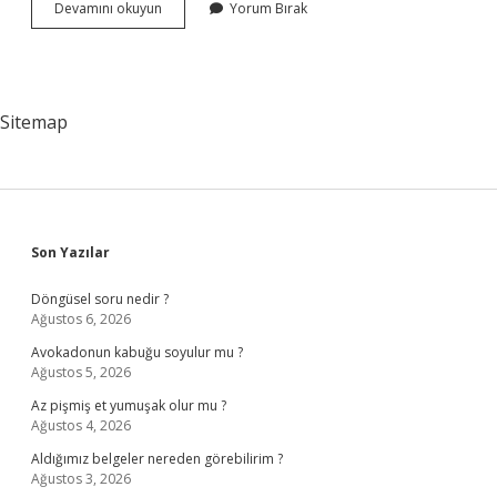
Cumhurbaşkanı
Devamını okuyun
Yorum Bırak
Adıyamana
Ne
Zaman
Gelecek
2024
Sitemap
Sidebar
Son Yazılar
Döngüsel soru nedir ?
Ağustos 6, 2026
Avokadonun kabuğu soyulur mu ?
Ağustos 5, 2026
Az pişmiş et yumuşak olur mu ?
Ağustos 4, 2026
Aldığımız belgeler nereden görebilirim ?
Ağustos 3, 2026