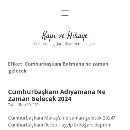
menüyü
Anasayfa
aç
Gizlilik Politikası
Kapı ve Hikaye
Yasal Uyarı
Yeni başlangıçlara ilham veren bilgiler!
Hakkımızda
Etiket:
Cumhurbaşkanı Batmana ne zaman
gelecek
Cumhurbaşkanı Adıyamana Ne
Zaman Gelecek 2024
Tarih: Ekim 19, 2024
Cumhurbaşkanı Maraş’a ne zaman gelecek 2024?
Cumhurbaşkanı Recep Tayyip Erdoğan, deprem