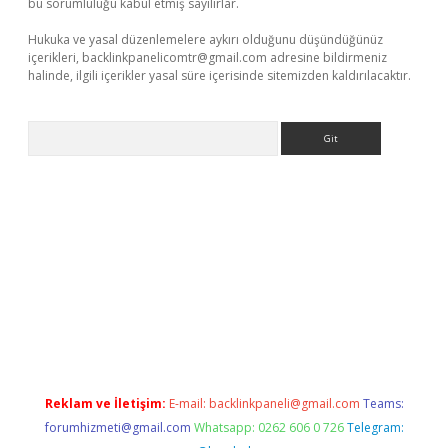
bu sorumluluğu kabul etmiş sayılırlar.
Hukuka ve yasal düzenlemelere aykırı olduğunu düşündüğünüz
içerikleri,
backlinkpanelicomtr@gmail.com
adresine bildirmeniz
halinde, ilgili içerikler yasal süre içerisinde sitemizden kaldırılacaktır.
Arama
er.xyz
Reklam ve İletişim:
E-mail:
backlinkpaneli@gmail.com
Teams:
forumhizmeti@gmail.com
Whatsapp: 0262 606 0 726
Telegram: