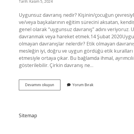
Tarih: Kasım 5, 2024
Uygunsuz davranış nedir? Kişinin/çocuğun çevresiyl
ve/veya başkalarının eğitim sürecini aksatan, kendi
genel olarak “uygunsuz davranış” adını veriyoruz
davranmak veya hareket etmek.14 Şubat 2020Uygun
olmayan davranışlar nelerdir? Etik olmayan davranış
mesleğin iyi, doğru ve uygun gördüğü etik kuralları v
etmesiyle ortaya çıkar. Bu bağlamda ihmal, ayrımcıl
gösterilebilir. Çirkin davranış ne…
Uygunsuz
Devamını okuyun
Yorum Bırak
Davranış
Ne
Demek
Sitemap