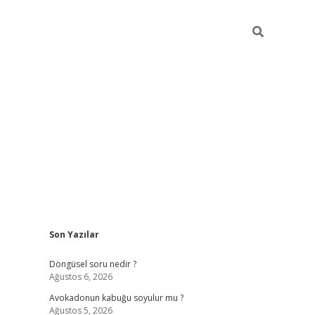
Sidebar
Son Yazılar
elexbet yeni giriş adresi
betexper.xyz
Döngüsel soru nedir ?
Ağustos 6, 2026
Avokadonun kabuğu soyulur mu ?
Ağustos 5, 2026